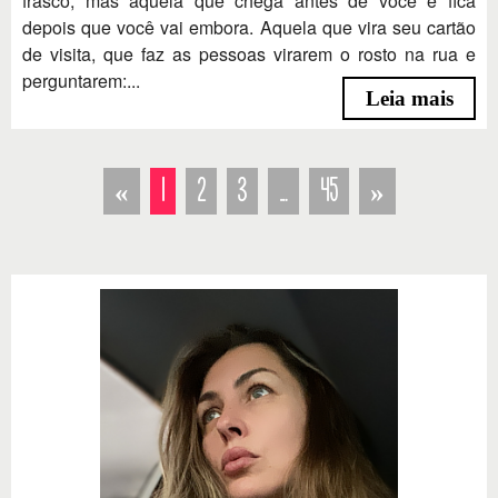
frasco, mas aquela que chega antes de você e fica
depois que você vai embora. Aquela que vira seu cartão
de visita, que faz as pessoas virarem o rosto na rua e
perguntarem:...
Leia mais
«
1
2
3
…
45
»