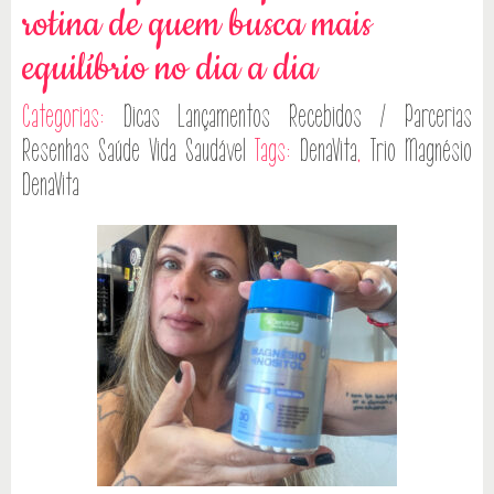
rotina de quem busca mais
equilíbrio no dia a dia
Categorias:
Dicas
Lançamentos
Recebidos / Parcerias
Resenhas
Saúde
Vida Saudável
Tags:
DenaVita
,
Trio Magnésio
DenaVita