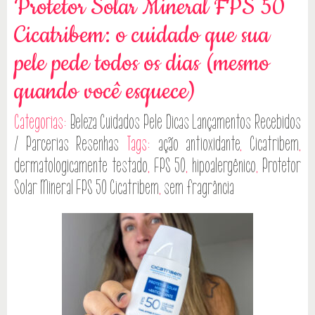
Protetor Solar Mineral FPS 50
Cicatribem: o cuidado que sua
pele pede todos os dias (mesmo
quando você esquece)
Categorias:
Beleza
Cuidados Pele
Dicas
Lançamentos
Recebidos
/ Parcerias
Resenhas
Tags:
ação antioxidante
,
Cicatribem
,
dermatologicamente testado
,
FPS 50
,
hipoalergênico
,
Protetor
Solar Mineral FPS 50 Cicatribem
,
sem fragrância