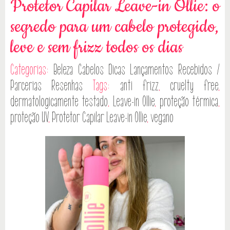
Protetor Capilar Leave-in Ollie: o
segredo para um cabelo protegido,
leve e sem frizz todos os dias
Categorias:
Beleza
Cabelos
Dicas
Lançamentos
Recebidos /
Parcerias
Resenhas
Tags:
anti frizz
,
cruelty free
,
dermatologicamente testado
,
Leave-in Ollie
,
proteção térmica
,
proteção UV
,
Protetor Capilar Leave-in Ollie
,
vegano