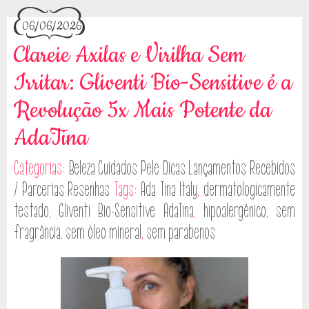
06/06/2026
Clareie Axilas e Virilha Sem
Irritar: Gliventi Bio-Sensitive é a
Revolução 5x Mais Potente da
AdaTina
Categorias:
Beleza
Cuidados Pele
Dicas
Lançamentos
Recebidos
/ Parcerias
Resenhas
Tags:
Ada Tina Italy
,
dermatologicamente
testado
,
Gliventi Bio-Sensitive AdaTina
,
hipoalergênico
,
sem
fragrância
,
sem óleo mineral
,
sem parabenos