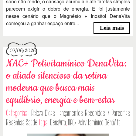
sono não rende, o cansaço acumula e até tarefas simples
parecem exigir o dobro de energia. E foi justamente
nesse cenário que o Magnésio + Inositol DenaVita
começou a ganhar espaço entre...
Leia mais
07/06/2026
NAC+ Polivitamínico DenaVita:
o aliado silencioso da rotina
moderna que busca mais
equilíbrio, energia e bem-estar
Categorias:
Beleza
Dicas
Lançamentos
Recebidos / Parcerias
Resenhas
Saúde
Tags:
DenaVita
,
NAC+ Polivitamínico DenaVita