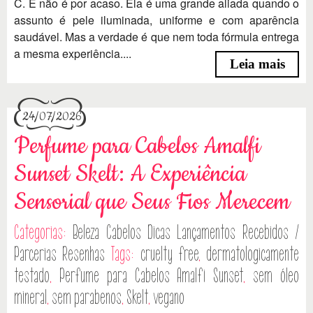
C. E não é por acaso. Ela é uma grande aliada quando o
assunto é pele iluminada, uniforme e com aparência
saudável. Mas a verdade é que nem toda fórmula entrega
a mesma experiência....
Leia mais
24/07/2026
Perfume para Cabelos Amalfi
Sunset Skelt: A Experiência
Sensorial que Seus Fios Merecem
Categorias:
Beleza
Cabelos
Dicas
Lançamentos
Recebidos /
Parcerias
Resenhas
Tags:
cruelty free
,
dermatologicamente
testado
,
Perfume para Cabelos Amalfi Sunset
,
sem óleo
mineral
,
sem parabenos
,
Skelt
,
vegano