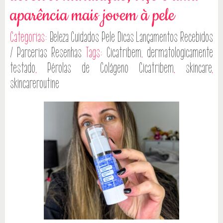
aparência mais jovem à pele
Categorias:
Beleza
Cuidados Pele
Dicas
Lançamentos
Recebidos
/ Parcerias
Resenhas
Tags:
Cicatribem
,
dermatologicamente
testado
,
Pérolas de Colágeno Cicatribem
,
skincare
,
skincareroutine