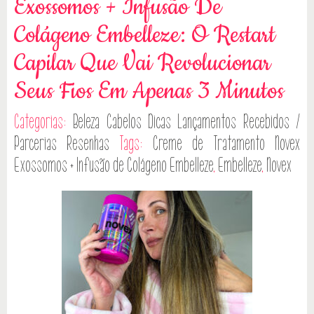
Exossomos + Infusão De
Colágeno Embelleze: O Restart
Capilar Que Vai Revolucionar
Seus Fios Em Apenas 3 Minutos
Categorias:
Beleza
Cabelos
Dicas
Lançamentos
Recebidos /
Parcerias
Resenhas
Tags:
Creme de Tratamento Novex
Exossomos + Infusão de Colágeno Embelleze
,
Embelleze
,
Novex