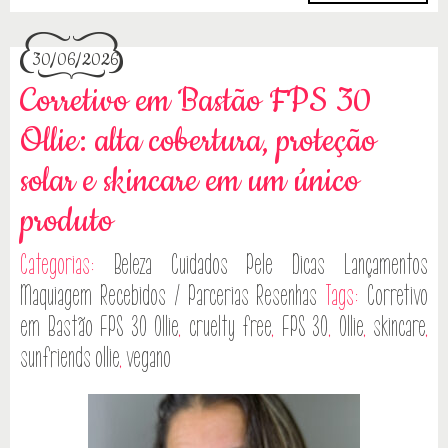
30/06/2026
Corretivo em Bastão FPS 30
Ollie: alta cobertura, proteção
solar e skincare em um único
produto
Categorias:
Beleza
Cuidados Pele
Dicas
Lançamentos
Maquiagem
Recebidos / Parcerias
Resenhas
Tags:
Corretivo
em Bastão FPS 30 Ollie
,
cruelty free
,
FPS 30
,
Ollie
,
skincare
,
sunfriends ollie
,
vegano