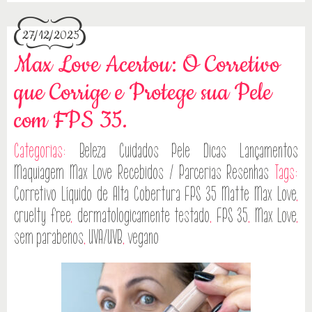
27/12/2025
Max Love Acertou: O Corretivo
que Corrige e Protege sua Pele
com FPS 35.
Categorias:
Beleza
Cuidados Pele
Dicas
Lançamentos
Maquiagem
Max Love
Recebidos / Parcerias
Resenhas
Tags:
Corretivo Líquido de Alta Cobertura FPS 35 Matte Max Love
,
cruelty free
,
dermatologicamente testado
,
FPS 35
,
Max Love
,
sem parabenos
,
UVA/UVB
,
vegano