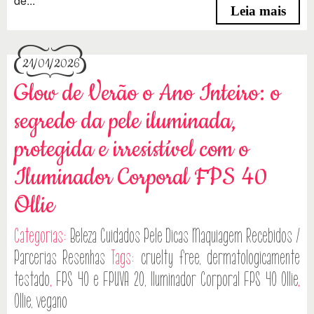
de...
Leia mais
21/01/2026
Glow de Verão o Ano Inteiro: o
segredo da pele iluminada,
protegida e irresistível com o
Iluminador Corporal FPS 40
Ollie
Categorias:
Beleza
Cuidados Pele
Dicas
Maquiagem
Recebidos /
Parcerias
Resenhas
Tags:
cruelty free
,
dermatologicamente
testado
,
FPS 40 e FPUVA 20
,
Iluminador Corporal FPS 40 Ollie
,
Ollie
,
vegano