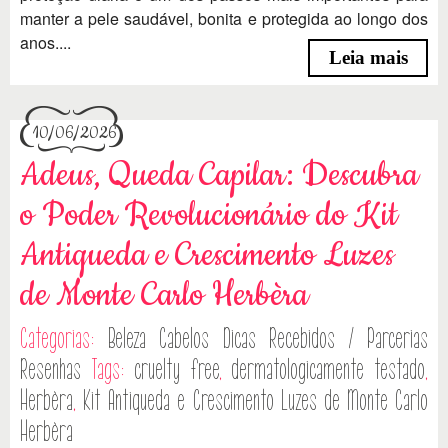
manter a pele saudável, bonita e protegida ao longo dos
anos....
Leia mais
10/06/2026
Adeus, Queda Capilar: Descubra
o Poder Revolucionário do Kit
Antiqueda e Crescimento Luzes
de Monte Carlo Herbèra
Categorias:
Beleza
Cabelos
Dicas
Recebidos / Parcerias
Resenhas
Tags:
cruelty free
,
dermatologicamente testado
,
Herbèra
,
Kit Antiqueda e Crescimento Luzes de Monte Carlo
Herbèra