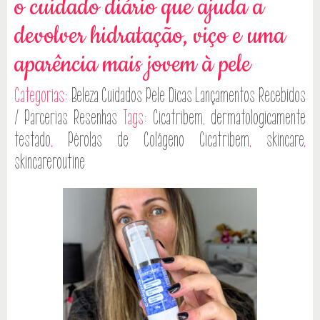
o cuidado diário que ajuda a
devolver hidratação, viço e uma
aparência mais jovem à pele
Categorias:
Beleza
Cuidados Pele
Dicas
Lançamentos
Recebidos
/ Parcerias
Resenhas
Tags:
Cicatribem
,
dermatologicamente
testado
,
Pérolas de Colágeno Cicatribem
,
skincare
,
skincareroutine