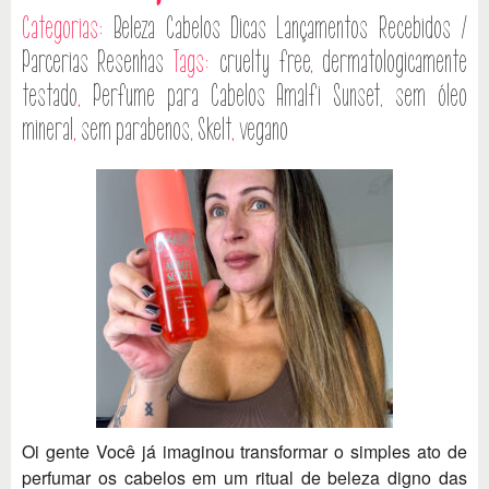
Categorias:
Beleza
Cabelos
Dicas
Lançamentos
Recebidos /
Parcerias
Resenhas
Tags:
cruelty free
,
dermatologicamente
testado
,
Perfume para Cabelos Amalfi Sunset
,
sem óleo
mineral
,
sem parabenos
,
Skelt
,
vegano
Oi gente Você já imaginou transformar o simples ato de
perfumar os cabelos em um ritual de beleza digno das