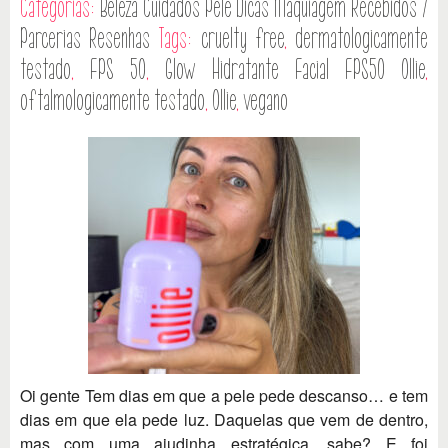
Categorias:
Beleza
Cuidados Pele
Dicas
Maquiagem
Recebidos /
Parcerias
Resenhas
Tags:
cruelty free
,
dermatologicamente
testado
,
FPS 50
,
Glow Hidratante Facial FPS50 Ollie
,
oftalmologicamente testado
,
Ollie
,
vegano
Oi gente Tem dias em que a pele pede descanso… e tem
dias em que ela pede luz. Daquelas que vem de dentro,
mas com uma ajudinha estratégica, sabe? E foi