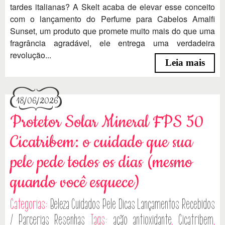
tardes italianas? A Skelt acaba de elevar esse conceito
com o lançamento do Perfume para Cabelos Amalfi
Sunset, um produto que promete muito mais do que uma
fragrância agradável, ele entrega uma verdadeira
revolução...
Leia mais
18/06/2026
Protetor Solar Mineral FPS 50
Cicatribem: o cuidado que sua
pele pede todos os dias (mesmo
quando você esquece)
Categorias:
Beleza
Cuidados Pele
Dicas
Lançamentos
Recebidos
/ Parcerias
Resenhas
Tags:
ação antioxidante
,
Cicatribem
,