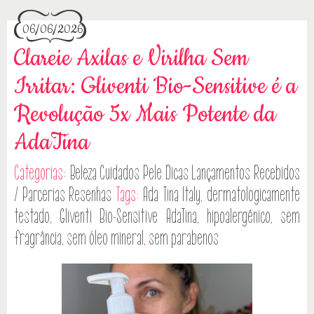
06/06/2026
Clareie Axilas e Virilha Sem
Irritar: Gliventi Bio-Sensitive é a
Revolução 5x Mais Potente da
AdaTina
Categorias:
Beleza
Cuidados Pele
Dicas
Lançamentos
Recebidos
/ Parcerias
Resenhas
Tags:
Ada Tina Italy
,
dermatologicamente
testado
,
Gliventi Bio-Sensitive AdaTina
,
hipoalergênico
,
sem
fragrância
,
sem óleo mineral
,
sem parabenos