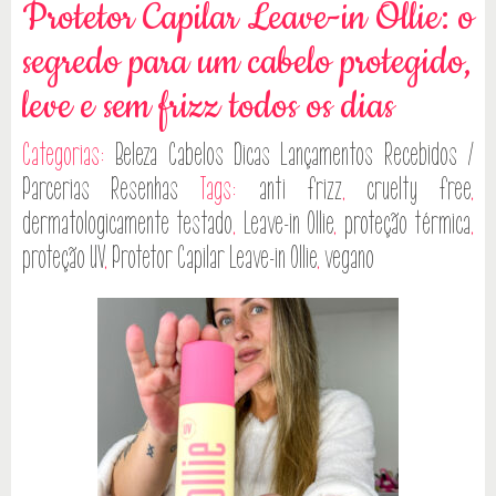
Protetor Capilar Leave-in Ollie: o
segredo para um cabelo protegido,
leve e sem frizz todos os dias
Categorias:
Beleza
Cabelos
Dicas
Lançamentos
Recebidos /
Parcerias
Resenhas
Tags:
anti frizz
,
cruelty free
,
dermatologicamente testado
,
Leave-in Ollie
,
proteção térmica
,
proteção UV
,
Protetor Capilar Leave-in Ollie
,
vegano