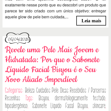
exatamente nesse ponto que eu descobri um produto que
parece ter sido criado com um único objetivo: entregar
aquele glow de pele bem cuidada,...
Leia mais
06/04/2026
Revele uma Pele Mais Jovem e
Hidratada: Por que o Sabonete
Líquido Facial Bisyou é o Seu
Novo Aliado Imperdível
Categorias:
Beleza
Cuidados Pele
Dicas
Recebidos / Parcerias
Resenhas
Tags:
Bisyou
,
dermatologicamente testado
,
hipoalergênico
,
Sabonete Líquido Facial Bisyou
,
skincare
,