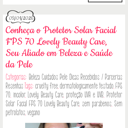
09/01/2026
Conheça o Protetor Solar Facial
FPS 70 Lovely Beauty Care,
Seu Aliado em Beleza e Saúde
da Pele
Categorias:
Beleza
Cuidados Pele
Dicas
Recebidos / Parcerias
Resenhas
Tags:
cruelty free
,
dermatologicamente testado
,
FPS
70
,
incolor
,
Lovely Beauty Care
,
proteção UVA e UVB
,
Protetor
Solar Facial FPS 70 Lovely Beauty Care
,
sem parabenos
,
Sem
petrolatos
,
vegano