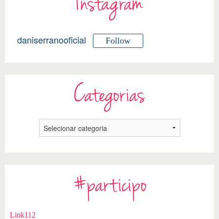
Instagram
daniserranooficial
Follow
Categorias
#participo
Link112