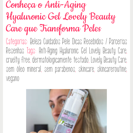
Conheça o Anti-Aging
Hyaluronic Gel Lovely Beauty
Care que Transforma Peles
Categorias:
Beleza
Cuidados Pele
Dicas
Recebidos / Parcerias
Resenhas
Tags:
Anti-Aging Hyaluronic Gel Lovely Beauty Care
,
cruelty free
,
dermatologicamente testado
,
Lovely Beauty Care
,
sem óleo mineral
,
sem parabenos
,
skincare
,
skincareroutine
,
vegano