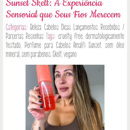
Sunset Skelt: A Experiência
Sensorial que Seus Fios Merecem
Categorias:
Beleza
Cabelos
Dicas
Lançamentos
Recebidos /
Parcerias
Resenhas
Tags:
cruelty free
,
dermatologicamente
testado
,
Perfume para Cabelos Amalfi Sunset
,
sem óleo
mineral
,
sem parabenos
,
Skelt
,
vegano