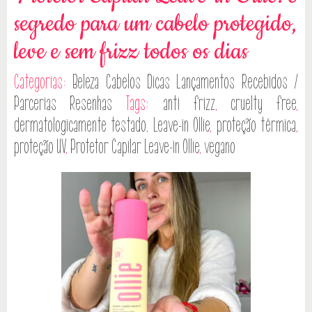
segredo para um cabelo protegido,
leve e sem frizz todos os dias
Categorias:
Beleza
Cabelos
Dicas
Lançamentos
Recebidos /
Parcerias
Resenhas
Tags:
anti frizz
,
cruelty free
,
dermatologicamente testado
,
Leave-in Ollie
,
proteção térmica
,
proteção UV
,
Protetor Capilar Leave-in Ollie
,
vegano