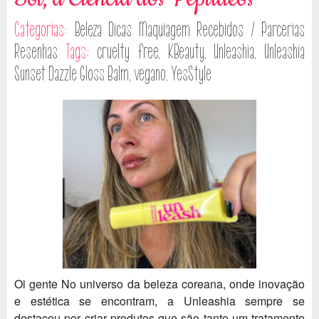
Categorias:
Beleza
Dicas
Maquiagem
Recebidos / Parcerias
Resenhas
Tags:
cruelty free
,
KBeauty
,
Unleashia
,
Unleashia
Sunset Dazzle Gloss Balm
,
vegano
,
YesStyle
Oi gente No universo da beleza coreana, onde inovação
e estética se encontram, a Unleashia sempre se
destacou por criar produtos que são tanto um tratamento