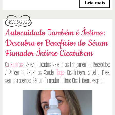
Leia mais
19/03/2026
Autocuidado Também é Íntimo:
Descubra os Benefícios do Sérum
Firmador Íntimo Cicatribem
Categorias:
Beleza
Cuidados Pele
Dicas
Lançamentos
Recebidos
/ Parcerias
Resenhas
Saúde
Tags:
Cicatribem
,
cruelty free
,
sem parabenos
,
Sérum Firmador Íntimo Cicatribem
,
vegano