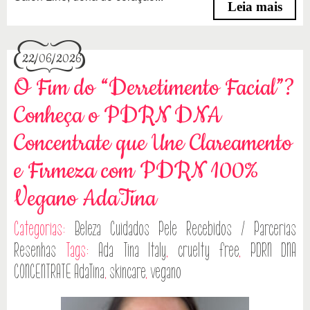
Leia mais
22/06/2026
O Fim do “Derretimento Facial”?
Conheça o PDRN DNA
Concentrate que Une Clareamento
e Firmeza com PDRN 100%
Vegano AdaTina
Categorias:
Beleza
Cuidados Pele
Recebidos / Parcerias
Resenhas
Tags:
Ada Tina Italy
,
cruelty free
,
PDRN DNA
CONCENTRATE AdaTina
,
skincare
,
vegano