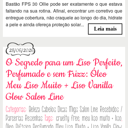
Bastão FPS 30 Ollie pode ser exatamente o que estava
faltando na sua rotina. Afinal, encontrar um corretivo que
entregue cobertura, não craquele ao longo do dia, hidrate
a pele e ainda ofereça proteção solar...
Leia mais
28/06/2026
O Segredo para um Liso Perfeito,
Perfumado e sem Frizz: Óleo
Meu Liso Muito + Liso Vanilla
Glow Salon Line
Categorias:
Beleza
Cabelos
Dicas
Migs Salon Line
Recebidos /
Parcerias
Resenhas
Tags:
cruelty free
,
meu liso muito + liso
,
Óleo Bifásico Perfumado Meu Liso Muito + Liso Vanilla Glow
,