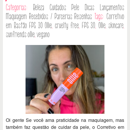
Categorias:
Beleza
Cuidados Pele
Dicas
Lançamentos
Maquiagem
Recebidos / Parcerias
Resenhas
Tags:
Corretivo
em Bastão FPS 30 Ollie
,
cruelty free
,
FPS 30
,
Ollie
,
skincare
,
sunfriends ollie
,
vegano
Oi gente Se você ama praticidade na maquiagem, mas
também faz questão de cuidar da pele, o Corretivo em