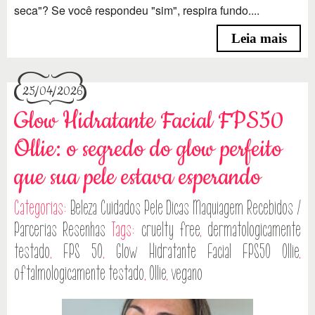
seca"? Se você respondeu "sim", respira fundo....
Leia mais
25/04/2026
Glow Hidratante Facial FPS50
Ollie: o segredo do glow perfeito
que sua pele estava esperando
Categorias:
Beleza
Cuidados Pele
Dicas
Maquiagem
Recebidos /
Parcerias
Resenhas
Tags:
cruelty free
,
dermatologicamente
testado
,
FPS 50
,
Glow Hidratante Facial FPS50 Ollie
,
oftalmologicamente testado
,
Ollie
,
vegano