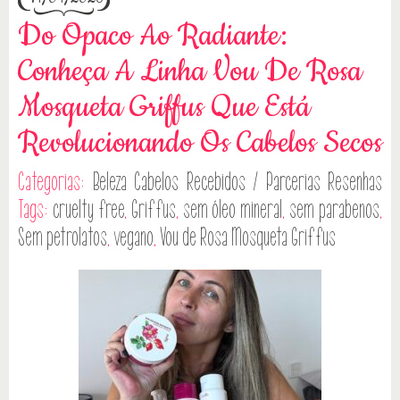
Do Opaco Ao Radiante:
Conheça A Linha Vou De Rosa
Mosqueta Griffus Que Está
Revolucionando Os Cabelos Secos
Categorias:
Beleza
Cabelos
Recebidos / Parcerias
Resenhas
Tags:
cruelty free
,
Griffus
,
sem óleo mineral
,
sem parabenos
,
Sem petrolatos
,
vegano
,
Vou de Rosa Mosqueta Griffus