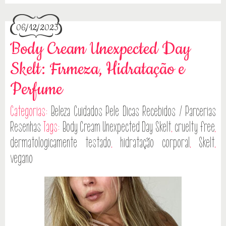
06/12/2023
Body Cream Unexpected Day
Skelt: Firmeza, Hidratação e
Perfume
Categorias:
Beleza
Cuidados Pele
Dicas
Recebidos / Parcerias
Resenhas
Tags:
Body Cream Unexpected Day Skelt
,
cruelty free
,
dermatologicamente testado
,
hidratação corporal
,
Skelt
,
vegano