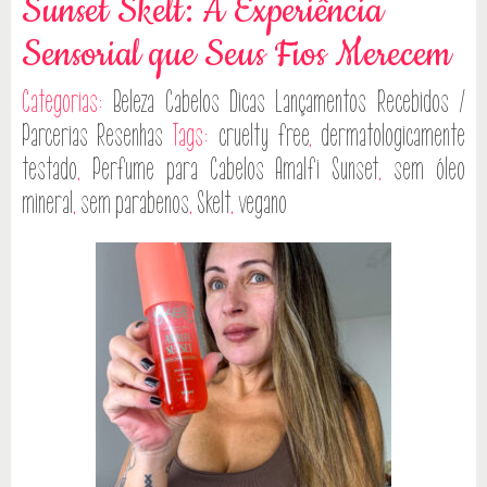
Sunset Skelt: A Experiência
Sensorial que Seus Fios Merecem
Categorias:
Beleza
Cabelos
Dicas
Lançamentos
Recebidos /
Parcerias
Resenhas
Tags:
cruelty free
,
dermatologicamente
testado
,
Perfume para Cabelos Amalfi Sunset
,
sem óleo
mineral
,
sem parabenos
,
Skelt
,
vegano