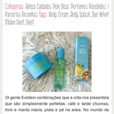
Categorias:
Beleza
Cuidados Pele
Dicas
Perfumes
Recebidos /
Parcerias
Resenhas
Tags:
Body Cream
,
Body Splash
,
Duo Velvet
Milano Skelt
,
Skelt
Oi gente Existem combinações que a vida nos presenteia
que são simplesmente perfeitas: café e tarde chuvosa,
livro e manta macia, praia e pé na areia. No mundo da