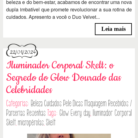
beleza e do bem-estar, acabamos de encontrar uma nova
dupla imbatível que promete revolucionar a sua rotina de
cuidados. Apresento a você o Duo Velvet...
Leia mais
22/01/2024
Iluminador Corporal Skelt: o
Segredo do Glow Dourado das
Celebridades
Categorias:
Beleza
Cuidados Pele
Dicas
Maquiagem
Recebidos /
Parcerias
Resenhas
Tags:
Glow Every day
,
Iluminador Corporal
Skelt
,
micropérolas
,
Skelt