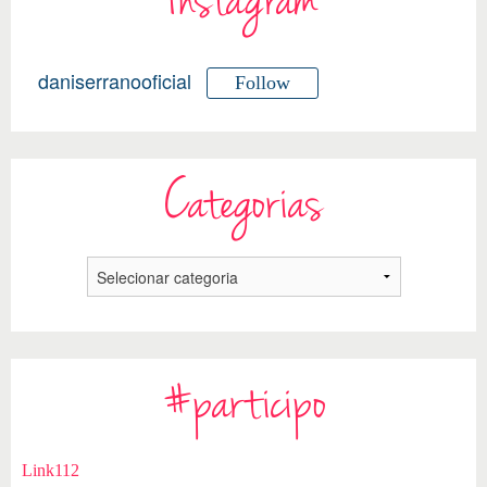
Instagram
daniserranooficial
Follow
Categorias
#participo
Link112