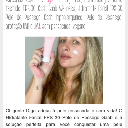
testado
,
FPS 30
,
Gaab
,
Gaab Wellness
,
Hidratante Facial FPS 30
Pele de Pêssego Gaab
,
hipoalergênico
,
Pele de Pêssego
,
proteção UVA e UVB
,
sem parabenos
,
vegano
Oi gente Diga adeus à pele ressecada e sem vida! O
Hidratante Facial FPS 30 Pele de Pêssego Gaab é a
solução perfeita para você conquistar uma pele