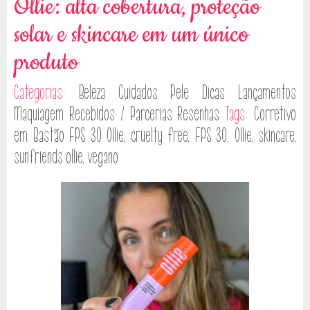
Ollie: alta cobertura, proteção
solar e skincare em um único
produto
Categorias:
Beleza
Cuidados Pele
Dicas
Lançamentos
Maquiagem
Recebidos / Parcerias
Resenhas
Tags:
Corretivo
em Bastão FPS 30 Ollie
,
cruelty free
,
FPS 30
,
Ollie
,
skincare
,
sunfriends ollie
,
vegano