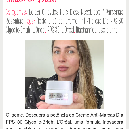
Categorias:
Beleza
Cuidados Pele
Dicas
Recebidos / Parcerias
Resenhas
Tags:
Ácido Glicólico
,
Creme Anti-Marcas Dia FPS 30
Glycolic-Bright L’Oréal
,
FPS 30
,
L’Oréal
,
Niacinamida
,
uso diurno
Oi gente, Descubra a potência do Creme Anti-Marcas Dia
FPS 30 Glycolic-Bright L’Oréal, uma fórmula inovadora
que combina a expertise dermatológica com uma