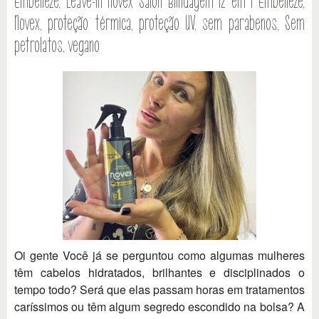
Embelleze
,
Leave-In Novex Salon Blindagem 12 em 1 Embelleze
,
Novex
,
proteção térmica
,
proteção UV
,
sem parabenos
,
Sem
petrolatos
,
vegano
Oi gente Você já se perguntou como algumas mulheres
têm cabelos hidratados, brilhantes e disciplinados o
tempo todo? Será que elas passam horas em tratamentos
caríssimos ou têm algum segredo escondido na bolsa? A