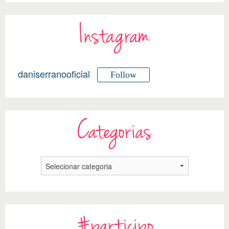
Instagram
daniserranooficial
Follow
Categorias
#participo