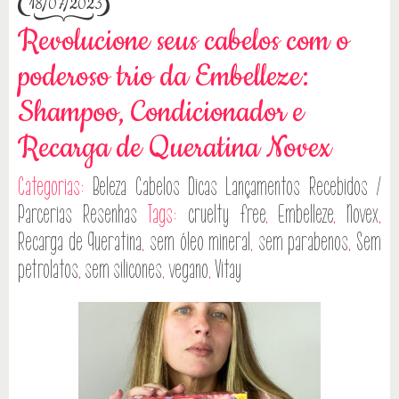
18/07/2023
Revolucione seus cabelos com o
poderoso trio da Embelleze:
Shampoo, Condicionador e
Recarga de Queratina Novex
Categorias:
Beleza
Cabelos
Dicas
Lançamentos
Recebidos /
Parcerias
Resenhas
Tags:
cruelty free
,
Embelleze
,
Novex
,
Recarga de Queratina
,
sem óleo mineral
,
sem parabenos
,
Sem
petrolatos
,
sem silicones
,
vegano
,
Vitay