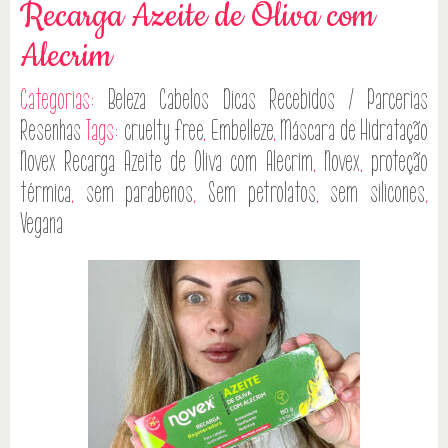
Recarga Azeite de Oliva com
Alecrim
Categorias:
Beleza
Cabelos
Dicas
Recebidos / Parcerias
Resenhas
Tags:
cruelty free
,
Embelleze
,
Máscara de Hidratação
Novex Recarga Azeite de Oliva com Alecrim
,
Novex
,
proteção
térmica
,
sem parabenos
,
Sem petrolatos
,
sem silicones
,
Vegana