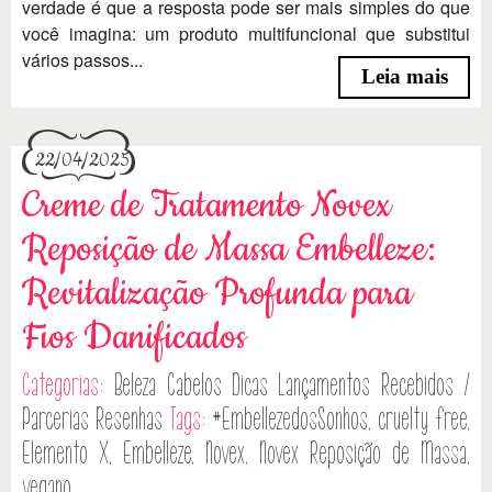
verdade é que a resposta pode ser mais simples do que
você imagina: um produto multifuncional que substitui
vários passos...
Leia mais
22/04/2025
Creme de Tratamento Novex
Reposição de Massa Embelleze:
Revitalização Profunda para
Fios Danificados
Categorias:
Beleza
Cabelos
Dicas
Lançamentos
Recebidos /
Parcerias
Resenhas
Tags:
#EmbellezedosSonhos
,
cruelty free
,
Elemento X
,
Embelleze
,
Novex
,
Novex Reposição de Massa
,
vegano