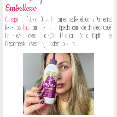
Embelleze
Categorias:
Cabelos
Dicas
Lançamentos
Recebidos / Parcerias
Resenhas
Tags:
antiquebra
,
antiqueda
,
controle da oleosidade
,
Embelleze
,
Novex
,
proteção térmica
,
Tônico Capilar de
Crescimento Novex Longo Poderoso 12 em 1