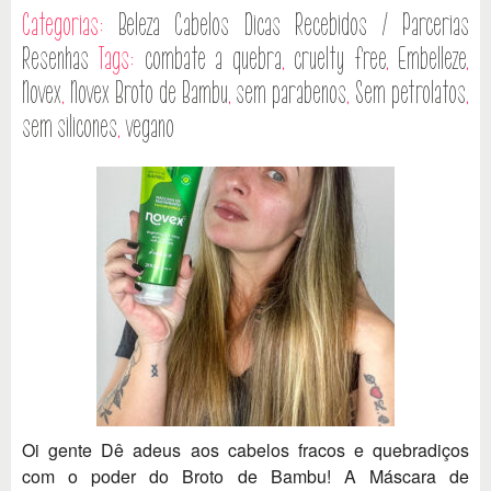
Categorias:
Beleza
Cabelos
Dicas
Recebidos / Parcerias
Resenhas
Tags:
combate a quebra
,
cruelty free
,
Embelleze
,
Novex
,
Novex Broto de Bambu
,
sem parabenos
,
Sem petrolatos
,
sem silicones
,
vegano
Oi gente Dê adeus aos cabelos fracos e quebradiços
com o poder do Broto de Bambu! A Máscara de