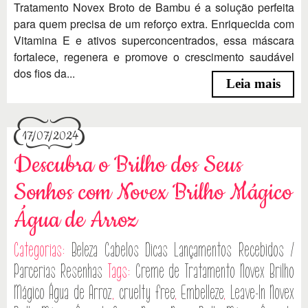
Tratamento Novex Broto de Bambu é a solução perfeita
para quem precisa de um reforço extra. Enriquecida com
Vitamina E e ativos superconcentrados, essa máscara
fortalece, regenera e promove o crescimento saudável
dos fios da...
Leia mais
17/07/2024
Descubra o Brilho dos Seus
Sonhos com Novex Brilho Mágico
Água de Arroz
Categorias:
Beleza
Cabelos
Dicas
Lançamentos
Recebidos /
Parcerias
Resenhas
Tags:
Creme de Tratamento Novex Brilho
Mágico Água de Arroz
,
cruelty free
,
Embelleze
,
Leave-In Novex