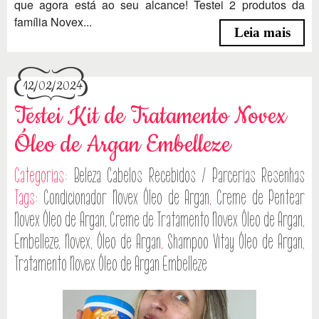
que agora está ao seu alcance! Testei 2 produtos da
família Novex...
Leia mais
12/02/2024
Testei Kit de Tratamento Novex
Óleo de Argan Embelleze
Categorias:
Beleza
Cabelos
Recebidos / Parcerias
Resenhas
Tags:
Condicionador Novex Óleo de Argan
,
Creme de Pentear
Novex Óleo de Argan
,
Creme de Tratamento Novex Óleo de Argan
,
Embelleze
,
Novex
,
Óleo de Argan
,
Shampoo Vitay Óleo de Argan
,
Tratamento Novex Óleo de Argan Embelleze