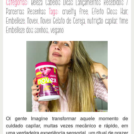
Categorias:
Beleza
Cabelos
Dicas
Lançamentos
Recebidos /
Parcerias
Resenhas
Tags:
cruelty free
,
Efeito Gloss Hair
,
Embelleze
,
Novex
,
Novex Gelato de Cereja
,
nutrição capilar
,
time
Embelleze dos sonhos
,
vegano
Oi gente Imagine transformar aquele momento de
cuidado capilar, muitas vezes mecânico e rápido, em
uma verdadeira experiência sensorial, um ritual de prazer