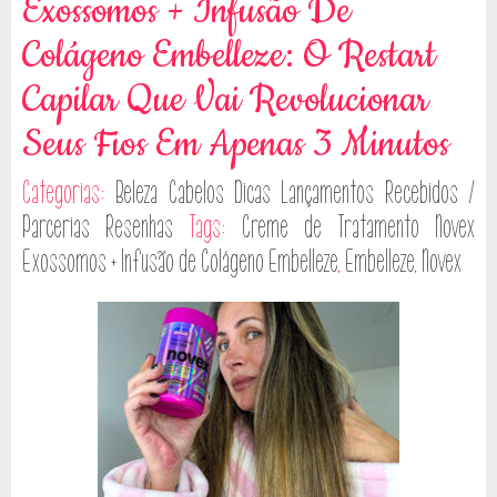
Exossomos + Infusão De
Colágeno Embelleze: O Restart
Capilar Que Vai Revolucionar
Seus Fios Em Apenas 3 Minutos
Categorias:
Beleza
Cabelos
Dicas
Lançamentos
Recebidos /
Parcerias
Resenhas
Tags:
Creme de Tratamento Novex
Exossomos + Infusão de Colágeno Embelleze
,
Embelleze
,
Novex