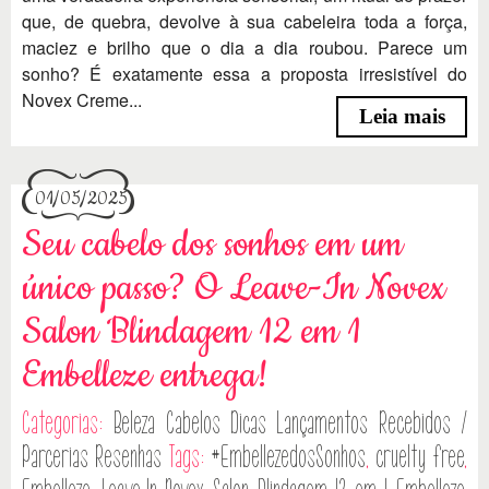
que, de quebra, devolve à sua cabeleira toda a força,
maciez e brilho que o dia a dia roubou. Parece um
sonho? É exatamente essa a proposta irresistível do
Novex Creme...
Leia mais
01/05/2025
Seu cabelo dos sonhos em um
único passo? O Leave-In Novex
Salon Blindagem 12 em 1
Embelleze entrega!
Categorias:
Beleza
Cabelos
Dicas
Lançamentos
Recebidos /
Parcerias
Resenhas
Tags:
#EmbellezedosSonhos
,
cruelty free
,