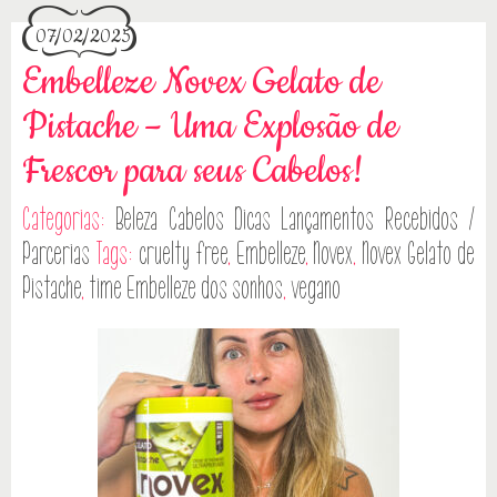
07/02/2025
Embelleze Novex Gelato de
Pistache – Uma Explosão de
Frescor para seus Cabelos!
Categorias:
Beleza
Cabelos
Dicas
Lançamentos
Recebidos /
Parcerias
Tags:
cruelty free
,
Embelleze
,
Novex
,
Novex Gelato de
Pistache
,
time Embelleze dos sonhos
,
vegano