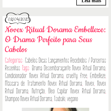
Leia mais
02/04/2025
Novex Ritual Dorama Embelleze:
O Drama Perfeito para Seus
Cabelos
Categorias:
Cabelos
Dicas
Lançamentos
Recebidos / Parcerias
Resenhas
Tags:
Bruma Desembaraçante Novex Ritual Dorama
,
Condicionador Novex Ritual Dorama
,
cruelty free
,
Embelleze
,
Máscara de Tratamento Novex Ritual Dorama
,
Novex
,
Novex
Ritual Dorama
,
Nutrição
,
Óleo Capilar Novex Ritual Dorama
,
Shampoo Novex Ritual Dorama
,
Tsubaki
,
vegano