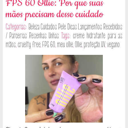
FPS 60 Ollie: Por que suas
mãos precisam desse cuidado
Categorias:
Beleza
Cuidados Pele
Dicas
Lançamentos
Recebidos
/ Parcerias
Resenhas
Unhas
Tags:
creme hidratante para as
mãos
,
cruelty free
,
FPS 60
,
meu ollie
,
Ollie
,
proteção UV
,
vegano