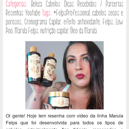
Categorias:
Beleza
Cabelos
Dicas
Recebidos / Parcerias
Resenhas
Youtube
Tags:
#FelpsProfessional
,
cabelos secos e
porosos
,
Cronograma Capilar
,
efeito antioxidante
,
Felps
,
Low
Poo
,
Marula Felps
,
nutrição capilar
,
Óleo da Marula
Oi gente! Hoje tem resenha com vídeo da linha Marula
Felps que foi desenvolvida para todos os tipos de