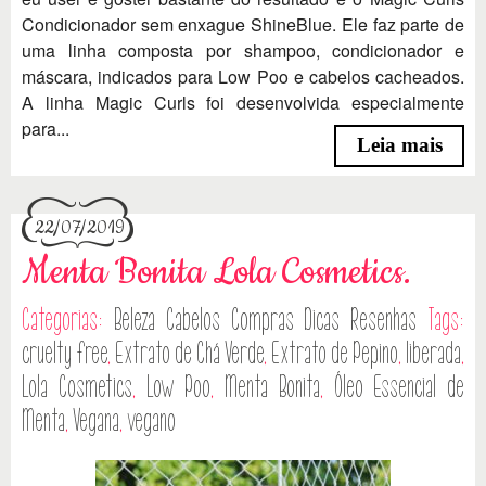
Condicionador sem enxague ShineBlue. Ele faz parte de
uma linha composta por shampoo, condicionador e
máscara, indicados para Low Poo e cabelos cacheados.
A linha Magic Curls foi desenvolvida especialmente
para...
Leia mais
22/07/2019
Menta Bonita Lola Cosmetics.
Categorias:
Beleza
Cabelos
Compras
Dicas
Resenhas
Tags:
cruelty free
,
Extrato de Chá Verde
,
Extrato de Pepino
,
liberada
,
Lola Cosmetics
,
Low Poo
,
Menta Bonita
,
Óleo Essencial de
Menta
,
Vegana
,
vegano