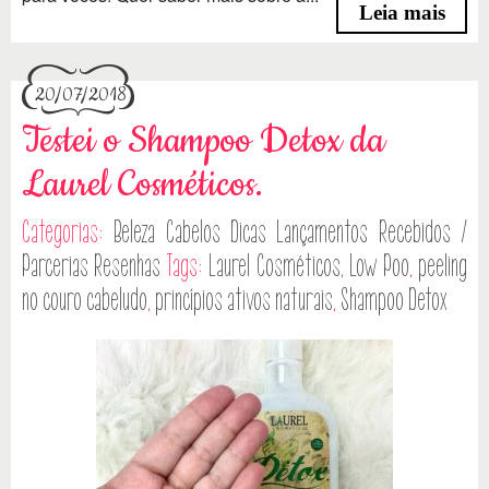
Leia mais
20/07/2018
Testei o Shampoo Detox da
Laurel Cosméticos.
Categorias:
Beleza
Cabelos
Dicas
Lançamentos
Recebidos /
Parcerias
Resenhas
Tags:
Laurel Cosméticos
,
Low Poo
,
peeling
no couro cabeludo
,
princípios ativos naturais
,
Shampoo Detox