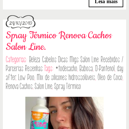
Leia mais
21/10/2019
Spray Térmico Renova Cachos
Salon Line.
Categorias:
Beleza
Cabelos
Dicas
Migs Salon Line
Recebidos /
Parcerias
Resenhas
Tags:
#todecacho
,
Babosa
,
D-Pantenol
,
day
after
,
Low Poo
,
Mix de silicones hidrossolúveis
,
Óleo de Coco
,
Renova Cachos
,
Salon Line
,
Spray Térmico