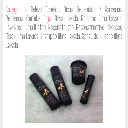
Categorias:
Beleza
Cabelos
Dicas
Recebidos / Parcerias
Resenhas
Youtube
Tags:
Alma Lavada
,
Bálsamo Alma Lavada
,
Low Poo
,
Luma Matrix
,
Reconstrução
,
Reconstructive Advanced
Mask Alma Lavada
,
Shampoo Alma Lavada
,
Spray de Silicone Alma
Lavada