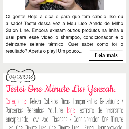
Oi gente! Hoje a dica é para que tem cabelo liso ou
alisado! Testei dessa vez a Meu Liso Amido de Milho
Salon Line. Embora existam outros produtos na linha e
usei para esse vídeo o shampoo, condicionador e o
defrizante selante térmico. Quer saber como foi o
resultado? Aperta o play! Um pouco...
Leia mais
04/12/2018
Testei One Minute Liss Yenzah.
Categorias:
Beleza
Cabelos
Dicas
Lançamentos
Recebidos /
Parcerias
Resenhas
Youtube
Tags:
extrato de amaranto
encapsulado
,
Low Poo
,
Máscara + Condicionador One Minute
Liss
,
One Minute Liss
,
One Minute Liss - Spray Termoativado
,