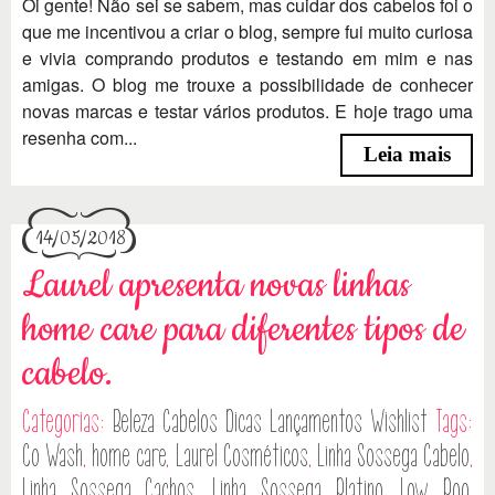
Oi gente! Não sei se sabem, mas cuidar dos cabelos foi o
que me incentivou a criar o blog, sempre fui muito curiosa
e vivia comprando produtos e testando em mim e nas
amigas. O blog me trouxe a possibilidade de conhecer
novas marcas e testar vários produtos. E hoje trago uma
resenha com...
Leia mais
14/05/2018
Laurel apresenta novas linhas
home care para diferentes tipos de
cabelo.
Categorias:
Beleza
Cabelos
Dicas
Lançamentos
Wishlist
Tags:
Co Wash
,
home care
,
Laurel Cosméticos
,
Linha Sossega Cabelo
,
Linha Sossega Cachos
,
Linha Sossega Platino
,
Low Poo
,