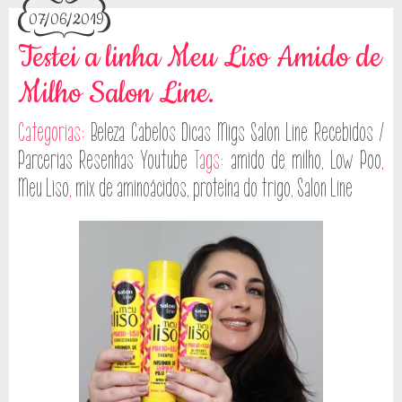
07/06/2019
Testei a linha Meu Liso Amido de
Milho Salon Line.
Categorias:
Beleza
Cabelos
Dicas
Migs Salon Line
Recebidos /
Parcerias
Resenhas
Youtube
Tags:
amido de milho
,
Low Poo
,
Meu Liso
,
mix de aminoácidos
,
proteína do trigo
,
Salon Line