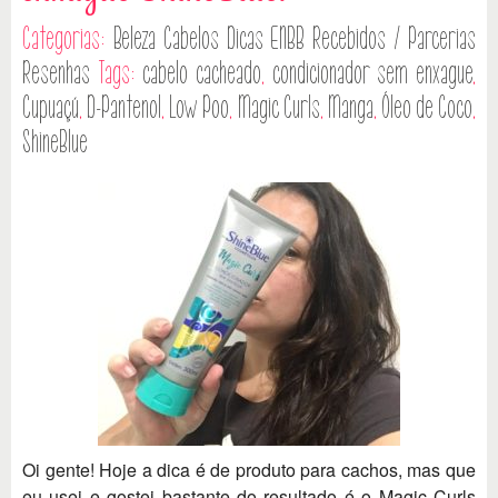
Categorias:
Beleza
Cabelos
Dicas
ENBB
Recebidos / Parcerias
Resenhas
Tags:
cabelo cacheado
,
condicionador sem enxague
,
Cupuaçú
,
D-Pantenol
,
Low Poo
,
Magic Curls
,
Manga
,
Óleo de Coco
,
ShineBlue
Oi gente! Hoje a dica é de produto para cachos, mas que
eu usei e gostei bastante do resultado é o Magic Curls