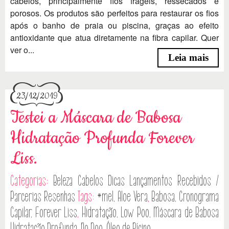
cabelos, principalmente fios frágeis, ressecados e
porosos. Os produtos são perfeitos para restaurar os fios
após o banho de praia ou piscina, graças ao efeito
antioxidante que atua diretamente na fibra capilar. Quer
ver o...
Leia mais
23/12/2019
Testei a Máscara de Babosa
Hidratação Profunda Forever
Liss.
Categorias:
Beleza
Cabelos
Dicas
Lançamentos
Recebidos /
Parcerias
Resenhas
Tags:
#mel
,
Aloe Vera
,
Babosa
,
Cronograma
Capilar
,
Forever Liss
,
Hidratação
,
Low Poo
,
Máscara de Babosa
Hidratação Profunda
,
No Poo
,
Óleo de Rícino