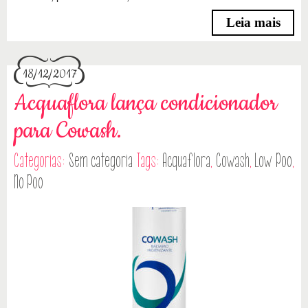
Leia mais
18/12/2017
Acquaflora lança condicionador
para Cowash.
Categorias:
Sem categoria
Tags:
Acquaflora
,
Cowash
,
Low Poo
,
No Poo