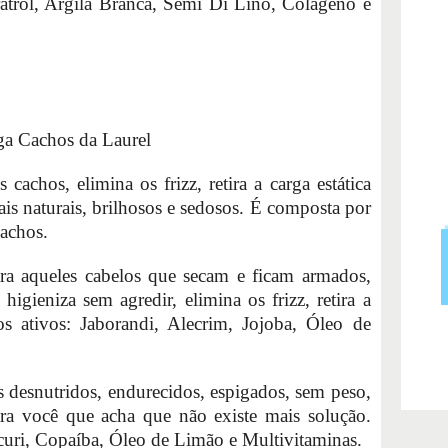
eratrol, Argila Branca, Semi Di Lino, Colágeno e
ga Cachos da Laurel
cachos, elimina os frizz, retira a carga estática
is naturais, brilhosos e sedosos. É composta por
achos.
a aqueles cabelos que secam e ficam armados,
igieniza sem agredir, elimina os frizz, retira a
ios ativos: Jaborandi, Alecrim, Jojoba, Óleo de
s desnutridos, endurecidos, espigados, sem peso,
ra você que acha que não existe mais solução.
curi, Copaíba, Óleo de Limão e Multivitaminas.