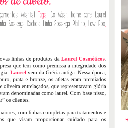
pos de cabelo.
nçamentos
Wishlist
Tags:
Co Wash
,
home care
,
Laurel
inha Sossega Cachos
,
Linha Sossega Platino
,
Low Poo
,
novas linhas de produtos da
Laurel Cosméticos
.
resa que tem como premissa a integridade dos
ogia.
Laurel
vem da Grécia antiga. Nessa época,
ro, prata e bronze, os atletas eram premiados
oliveira entrelaçados, que representavam glória
s eram denominadas como laurel. Com base nisso,
” os clientes.
aiores, com linhas completas para tratamentos e
tos que visam proporcionar cuidado para os