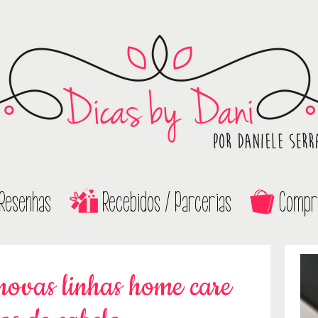
Resenhas
Recebidos / Parcerias
Compr
novas linhas home care