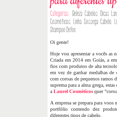
para diferentes ti
Categorias:
Beleza
Cabelos
Dicas
La
Cosméticos
,
Linha Sossega Cabelo
,
L
Shampoo Detox
Oi gente!
Hoje vou apresentar a vocês as 
Criada em 2014 em Goiás, a emp
fios com produtos de alta tecnol
em vez de ganhar medalhas de ou
com coroas de pequenos ramos de 
suprema para a alma grega, esta
a
Laurel Cosméticos
quer “coroar
A empresa se prepara para voos m
portfólio contendo dez produ
diferentes tipos de cabelo.