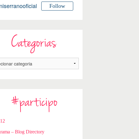
niserranooficial
Follow
Categorias
#participo
112
rama – Blog Directory