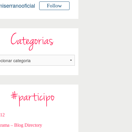
niserranooficial
Follow
Categorias
#participo
112
rama – Blog Directory