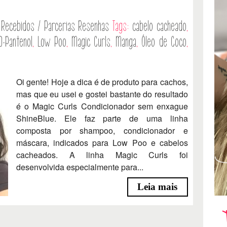
Recebidos / Parcerias
Resenhas
Tags:
cabelo cacheado
,
D-Pantenol
,
Low Poo
,
Magic Curls
,
Manga
,
Óleo de Coco
,
Oi gente! Hoje a dica é de produto para cachos,
mas que eu usei e gostei bastante do resultado
é o Magic Curls Condicionador sem enxague
ShineBlue. Ele faz parte de uma linha
composta por shampoo, condicionador e
máscara, indicados para Low Poo e cabelos
cacheados. A linha Magic Curls foi
desenvolvida especialmente para...
Leia mais