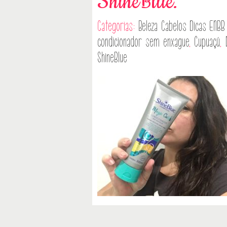
ShineBlue.
Categorias:
Beleza
Cabelos
Dicas
ENBB
condicionador sem enxague
,
Cupuaçú
,
ShineBlue