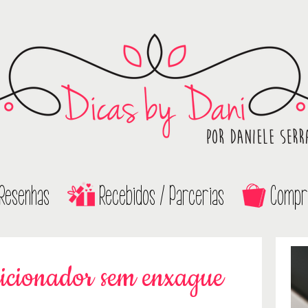
Resenhas
Recebidos / Parcerias
Compr
icionador sem enxague