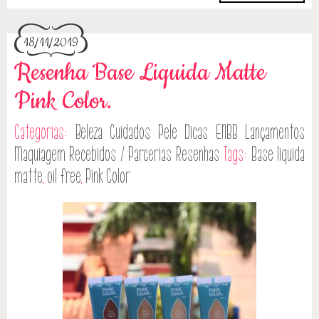
18/11/2019
Resenha Base Liquida Matte
Pink Color.
Categorias:
Beleza
Cuidados Pele
Dicas
ENBB
Lançamentos
Maquiagem
Recebidos / Parcerias
Resenhas
Tags:
Base liquida
matte
,
oil free
,
Pink Color