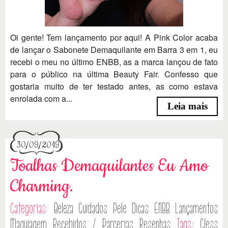
Oi gente! Tem lançamento por aqui! A Pink Color acaba
de lançar o Sabonete Demaquilante em Barra 3 em 1, eu
recebi o meu no último ENBB, as a marca lançou de fato
para o público na última Beauty Fair. Confesso que
gostaria muito de ter testado antes, as como estava
enrolada com a...
Leia mais
30/09/2019
Toalhas Demaquilantes Eu Amo
Charming.
Categorias:
Beleza
Cuidados Pele
Dicas
ENBB
Lançamentos
Maquiagem
Recebidos / Parcerias
Resenhas
Tags:
Cless