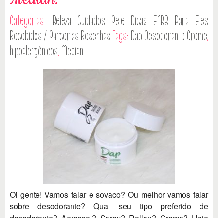
Categorias:
Beleza
Cuidados Pele
Dicas
ENBB
Para Eles
Recebidos / Parcerias
Resenhas
Tags:
Dap Desodorante Creme
,
hipoalergênicos
,
Median
Oi gente! Vamos falar e sovaco? Ou melhor vamos falar
sobre desodorante? Qual seu tipo preferido de
desodorante? Aerossol? Spray? Rollon? Creme? Hoje