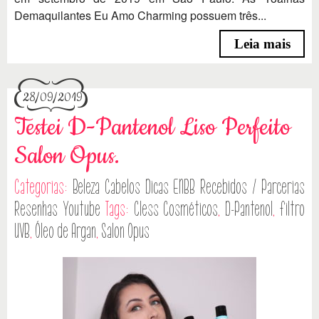
Demaquilantes Eu Amo Charming possuem três...
Leia mais
28/09/2019
Testei D-Pantenol Liso Perfeito
Salon Opus.
Categorias:
Beleza
Cabelos
Dicas
ENBB
Recebidos / Parcerias
Resenhas
Youtube
Tags:
Cless Cosméticos
,
D-Pantenol
,
filtro
UVB
,
Óleo de Argan
,
Salon Opus