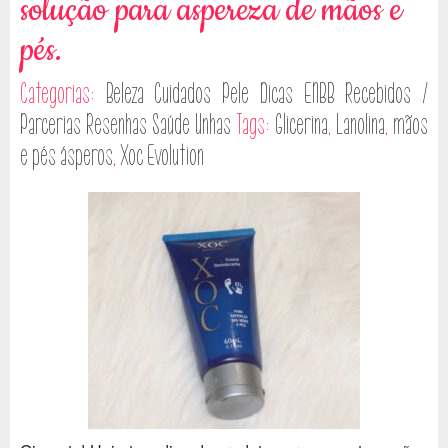
solução para aspereza de mãos e
pés.
Categorias:
Beleza
Cuidados Pele
Dicas
ENBB
Recebidos /
Parcerias
Resenhas
Saúde
Unhas
Tags:
Glicerina
,
Lanolina
,
mãos
e pés ásperos
,
Xoc Evolution