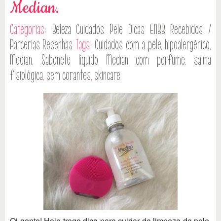
Median.
Categorias:
Beleza
Cuidados Pele
Dicas
ENBB
Recebidos /
Parcerias
Resenhas
Tags:
Cuidados com a pele
,
hipoalergênico
,
Median
,
Sabonete líquido Median com perfume
,
salina
fisiológica
,
sem corantes
,
skincare
Oi gente! Hoje trago dica para cuidar da limpeza da pele,