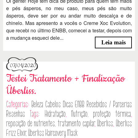
Oi gente! Hoje tem dica de produto para quem tem mãos
e pés ásperos, no meu caso, meus pés são muito
ásperos, deve ser por eu andar muito descalça e de
chinelo. Mas apresento a vocês o Creme Xoc Evolution,
que recebi no último ENBB, comecei a testar, depois com
a mudança esqueci dele...
Leia mais
07/01/2020
Testei Tratamento + Finalização
Überliss.
Categorias:
Beleza
Cabelos
Dicas
ENBB
Recebidos / Parcerias
Resenhas
Tags:
Hidratação
,
Nutrição
,
proteção térmica
,
reposição de nutrientes
,
tratamento capilar
,
Überliss
,
Überliss
Frizz Elixir
,
Überliss Haircovery Mask