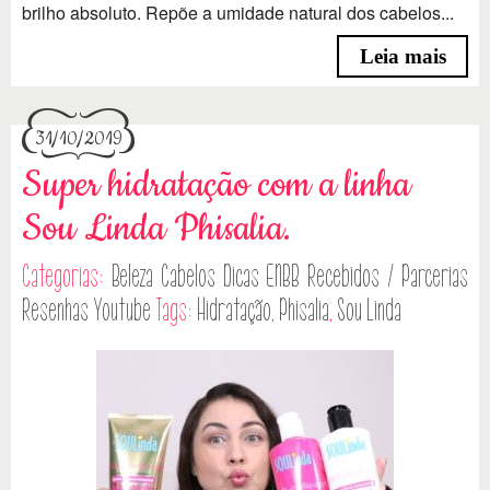
brilho absoluto. Repõe a umidade natural dos cabelos...
Leia mais
31/10/2019
Super hidratação com a linha
Sou Linda Phisalia.
Categorias:
Beleza
Cabelos
Dicas
ENBB
Recebidos / Parcerias
Resenhas
Youtube
Tags:
Hidratação
,
Phisalia
,
Sou Linda