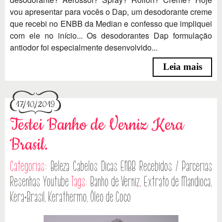
vou apresentar para vocês o Dap, um desodorante creme
que recebi no ENBB da Median e confesso que impliquei
com ele no início... Os desodorantes Dap formulação
antiodor foi especialmente desenvolvido...
Leia mais
17/10/2019
Testei Banho de Verniz Kera
Brasil.
Categorias:
Beleza
Cabelos
Dicas
ENBB
Recebidos / Parcerias
Resenhas
Youtube
Tags:
Banho de Verniz
,
Extrato de Mandioca
,
Kera+Brasil
,
Kerathermo
,
Óleo de Coco