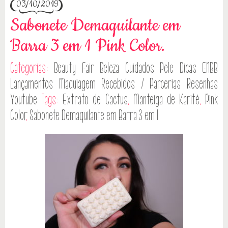
03/10/2019
Sabonete Demaquilante em
Barra 3 em 1 Pink Color.
Categorias:
Beauty Fair
Beleza
Cuidados Pele
Dicas
ENBB
Lançamentos
Maquiagem
Recebidos / Parcerias
Resenhas
Youtube
Tags:
Extrato de Cactus
,
Manteiga de Karité
,
Pink
Color
,
Sabonete Demaquilante em Barra 3 em 1