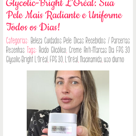
Glycolic-Bright L’Oréal: Sua
Pele Mais Radiante e Uniforme
Todos os Dias!
Categorias:
Beleza
Cuidados Pele
Dicas
Recebidos / Parcerias
Resenhas
Tags:
Ácido Glicólico
,
Creme Anti-Marcas Dia FPS 30
Glycolic-Bright L’Oréal
,
FPS 30
,
L’Oréal
,
Niacinamida
,
uso diurno