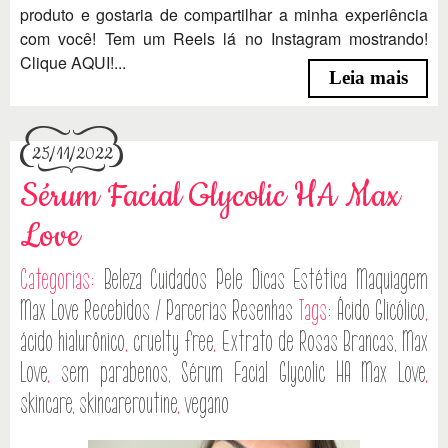
produto e gostaria de compartilhar a minha experiência
com você! Tem um Reels lá no Instagram mostrando!
Clique AQUI!...
Leia mais
25/11/2022
Sérum Facial Glycolic HA Max
Love
Categorias:
Beleza
Cuidados Pele
Dicas
Estética
Maquiagem
Max Love
Recebidos / Parcerias
Resenhas
Tags:
Ácido Glicólico
,
ácido hialurônico
,
cruelty free
,
Extrato de Rosas Brancas
,
Max
Love
,
sem parabenos
,
Sérum Facial Glycolic HA Max Love
,
skincare
,
skincareroutine
,
vegano