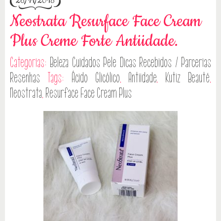
26/11/2018
Neostrata Resurface Face Cream
Plus Creme Forte Antiidade.
Categorias:
Beleza
Cuidados Pele
Dicas
Recebidos / Parcerias
Resenhas
Tags:
Ácido Glicólico
,
Antiidade
,
Kutiz Beauté
,
Neostrata
,
Resurface Face Cream Plus