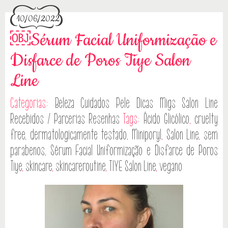
10/06/2022
￼Sérum Facial Uniformização e
Disfarce de Poros Tiye Salon
Line
Categorias:
Beleza
Cuidados Pele
Dicas
Migs Salon Line
Recebidos / Parcerias
Resenhas
Tags:
Ácido Glicólico
,
cruelty
free
,
dermatologicamente testado
,
Miniporyl
,
Salon Line
,
sem
parabenos
,
Sérum Facial Uniformização e Disfarce de Poros
Tiye
,
skincare
,
skincareroutine
,
TIYE Salon Line
,
vegano