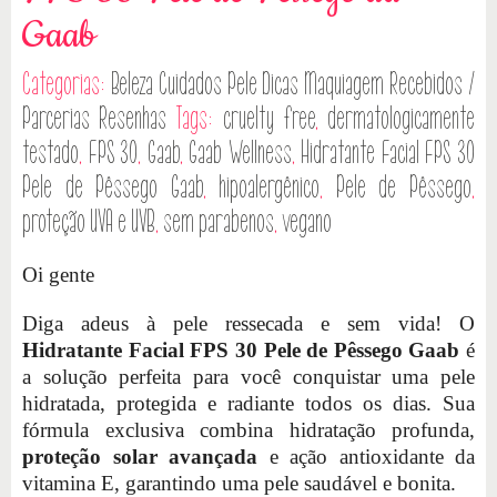
Gaab
Categorias:
Beleza
Cuidados Pele
Dicas
Maquiagem
Recebidos /
Parcerias
Resenhas
Tags:
cruelty free
,
dermatologicamente
testado
,
FPS 30
,
Gaab
,
Gaab Wellness
,
Hidratante Facial FPS 30
Pele de Pêssego Gaab
,
hipoalergênico
,
Pele de Pêssego
,
proteção UVA e UVB
,
sem parabenos
,
vegano
Oi gente
Diga adeus à pele ressecada e sem vida! O
Hidratante Facial FPS 30 Pele de Pêssego Gaab
é
a solução perfeita para você conquistar uma pele
hidratada, protegida e radiante todos os dias. Sua
fórmula exclusiva combina hidratação profunda,
proteção solar avançada
e ação antioxidante da
vitamina E, garantindo uma pele saudável e bonita.