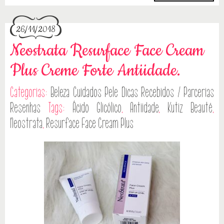
26/11/2018
Neostrata Resurface Face Cream
Plus Creme Forte Antiidade.
Categorias:
Beleza
Cuidados Pele
Dicas
Recebidos / Parcerias
Resenhas
Tags:
Ácido Glicólico
,
Antiidade
,
Kutiz Beauté
,
Neostrata
,
Resurface Face Cream Plus