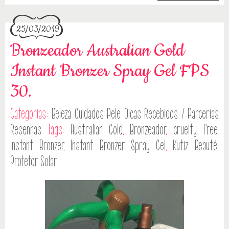
25/03/2019
Bronzeador Australian Gold
Instant Bronzer Spray Gel FPS
30.
Categorias:
Beleza
Cuidados Pele
Dicas
Recebidos / Parcerias
Resenhas
Tags:
Australian Gold
,
Bronzeador
,
cruelty free
,
Instant Bronzer
,
Instant Bronzer Spray Gel
,
Kutiz Beauté
,
Protetor Solar