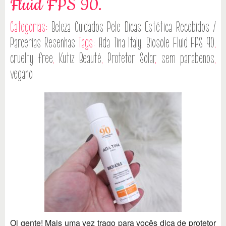
Fluid FPS 90.
Categorias:
Beleza
Cuidados Pele
Dicas
Estética
Recebidos /
Parcerias
Resenhas
Tags:
Ada Tina Italy
,
Biosole Fluid FPS 90
,
cruelty free
,
Kutiz Beauté
,
Protetor Solar
,
sem parabenos
,
vegano
Oi gente! Mais uma vez trago para vocês dica de protetor