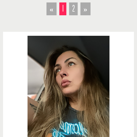
«
1
2
»