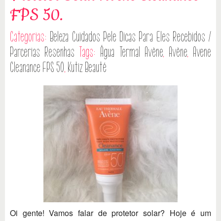
FPS 50.
Categorias:
Beleza
Cuidados Pele
Dicas
Para Eles
Recebidos /
Parcerias
Resenhas
Tags:
Água Termal Avène
,
Avène
,
Avene
Cleanance FPS 50
,
Kutiz Beauté
Oi gente! Vamos falar de protetor solar? Hoje é um