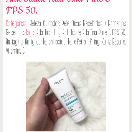
FPS 50.
Categorias:
Beleza
Cuidados Pele
Dicas
Recebidos / Parcerias
Resenhas
Tags:
Ada Tina Italy
,
Anti Idade Ada Tina Pure C FPS 50
,
Antiaging
,
Antiglicante
,
antioxidante
,
efeito lifting
,
Kutiz Beauté
,
Vitamina C