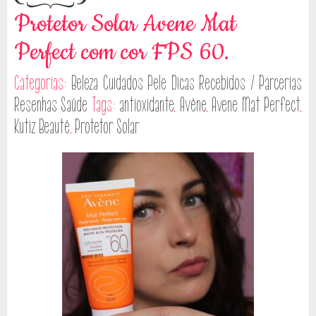
Protetor Solar Avene Mat
Perfect com cor FPS 60.
Categorias:
Beleza
Cuidados Pele
Dicas
Recebidos / Parcerias
Resenhas
Saúde
Tags:
antioxidante
,
Avène
,
Avene Mat Perfect
,
Kutiz Beauté
,
Protetor Solar