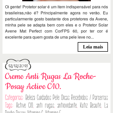
Oi gente! Protetor solar é um item indispensável para nós
brasileiras,não é? Principalmente agora no verão. Eu
particularmente gosto bastante dos protetores da Avene,
minha pele se adapta bem com eles e o Protetor Solar
Avene Mat Perfect com CorFPS 60, por ter cor é
excelente para quem gosta de uma pele leve no...
Leia mais
12/12/2018
Creme Anti Rugas La Roche-
Posay Active C10.
Categorias:
Beleza
Cuidados Pele
Dicas
Recebidos / Parcerias
Tags:
Active C10
,
anti rugas
,
antioxidante
,
Kutiz Beauté
,
La