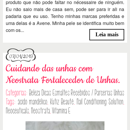
produto que não pode faltar no nécessaire de ninguém.
Eu não saio mais de casa sem, pode ser para ir ali na
padaria que eu uso. Tenho minhas marcas preferidas e
uma delas é a Avene. Minha pele se identifica muito bem
com os...
Leia mais
07/01/2019
Cuidando das unhas com
Neostrata Fortalecedor de Unhas.
Categorias:
Beleza
Dicas
Esmaltes
Recebidos / Parcerias
Unhas
Tags:
ácido mandélico
,
Kutiz Beauté
,
Nail Conditioning Solution
,
Neoceuticals
,
Neostrata
,
Vitamina E