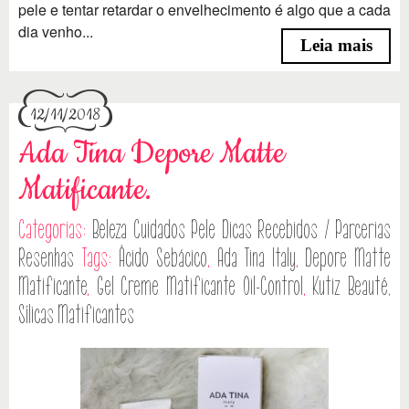
pele e tentar retardar o envelhecimento é algo que a cada
dia venho...
Leia mais
12/11/2018
Ada Tina Depore Matte
Matificante.
Categorias:
Beleza
Cuidados Pele
Dicas
Recebidos / Parcerias
Resenhas
Tags:
Ácido Sebácico
,
Ada Tina Italy
,
Depore Matte
Matificante
,
Gel Creme Matificante Oil-Control
,
Kutiz Beauté
,
Sílicas Matificantes