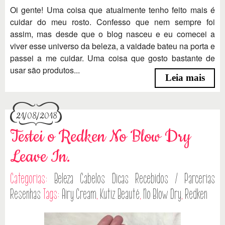
Oi gente! Uma coisa que atualmente tenho feito mais é
cuidar do meu rosto. Confesso que nem sempre foi
assim, mas desde que o blog nasceu e eu comecei a
viver esse universo da beleza, a vaidade bateu na porta e
passei a me cuidar. Uma coisa que gosto bastante de
usar são produtos...
Leia mais
21/08/2018
Testei o Redken No Blow Dry
Leave In.
Categorias:
Beleza
Cabelos
Dicas
Recebidos / Parcerias
Resenhas
Tags:
Airy Cream
,
Kutiz Beauté
,
No Blow Dry
,
Redken