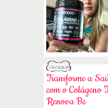
09/09/2024
Transforme a Saú
com o Colágeno T
Renova Be