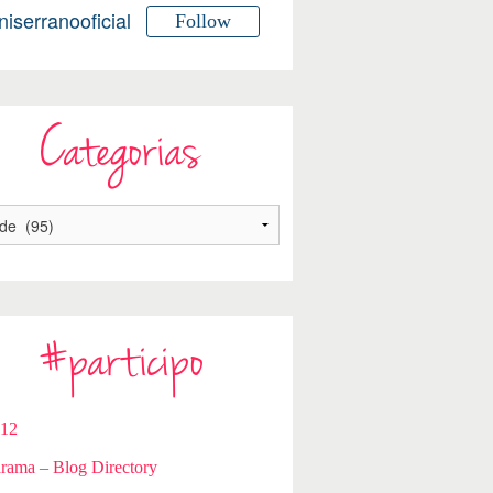
niserranooficial
Follow
Categorias
#participo
112
rama – Blog Directory