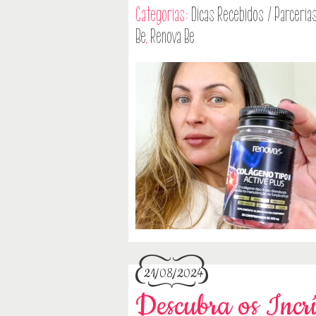
Categorias:
Dicas
Recebidos / Parceria
Be
,
Renova Be
21/08/2024
Descubra os Incr