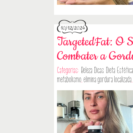
10/12/2024
TargetedFat: O 
Combater a Gord
Categorias:
Beleza
Dicas
Dieta
Estética
metabolismo
,
elimina gordura localizada