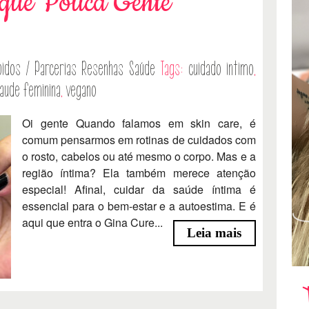
 que Pouca Gente
idos / Parcerias
Resenhas
Saúde
Tags:
cuidado intimo
,
aude feminina
,
vegano
Oi gente Quando falamos em skin care, é
comum pensarmos em rotinas de cuidados com
o rosto, cabelos ou até mesmo o corpo. Mas e a
região íntima? Ela também merece atenção
especial! Afinal, cuidar da saúde íntima é
essencial para o bem-estar e a autoestima. E é
aqui que entra o Gina Cure...
Leia mais