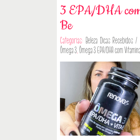
3 EPA/DHA com 
Be
Categorias:
Beleza
Dicas
Recebidos / 
Ômega 3
,
Ômega 3 EPA/DHA com Vitamin