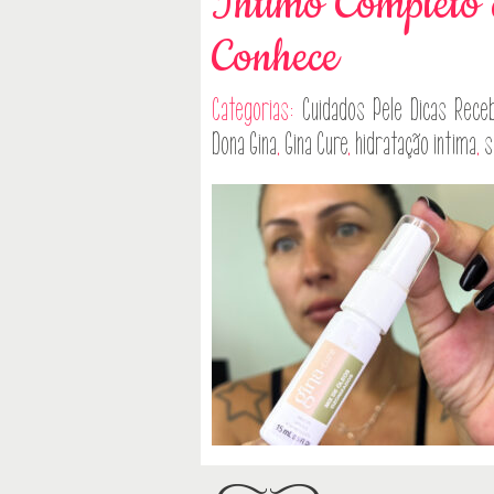
Íntimo Completo
Conhece
Categorias:
Cuidados Pele
Dicas
Receb
Dona Gina
,
Gina Cure
,
hidratação intima
,
s