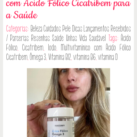
com Ácido Fólico Cicatribem para
a Saúde
Categorias:
Beleza
Cuidados Pele
Dicas
Lançamentos
Recebidos
/ Parcerias
Resenhas
Saúde
Unhas
Vida Saudável
Tags:
Ácido
Fólico
,
Cicatribem
,
Iodo
,
Multivitamínico com Ácido Fólico
Cicatribem
,
Ômega 3
,
Vitamina B12
,
vitamina B6
,
vitamina D