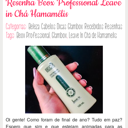
Resenha Beox Professional Leave
in Chá Hamamélis
Categorias:
Beleza
Cabelos
Dicas
Glambox
Recebidos
Resenhas
Tags:
Beox Professional
,
Glambox
,
Leave In Chá de Hamamelis
Oi gente! Como foram de final de ano? Tudo em paz?
Espero que sim e que estejam animadas para as