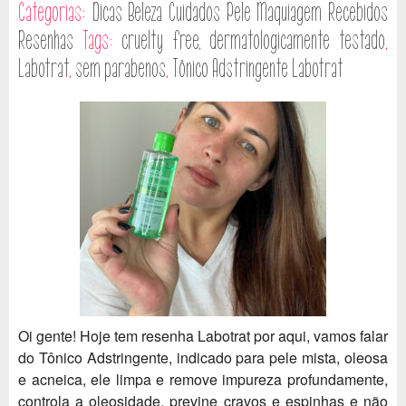
Categorias:
Dicas
Beleza
Cuidados Pele
Maquiagem
Recebidos
Resenhas
Tags:
cruelty free
,
dermatologicamente testado
,
Labotrat
,
sem parabenos
,
Tônico Adstringente Labotrat
Oi gente! Hoje tem resenha Labotrat por aqui, vamos falar
do Tônico Adstringente, indicado para pele mista, oleosa
e acneica, ele limpa e remove impureza profundamente,
controla a oleosidade, previne cravos e espinhas e não