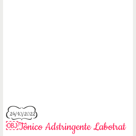
24/10/2022
￼Tônico Adstringente Labotrat