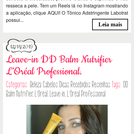
resseca a pele. Tem um Reels lá no Instagram mostrando
a aplicação, clique AQUI! O Tônico Adstringente Labotrat
possui...
Leia mais
12/11/2019
Leave-in DD Balm Nutrifier
L’Oréal Professional.
Categorias:
Beleza
Cabelos
Dicas
Recebidos
Resenhas
Tags:
DD
Balm Nutrifier
,
L'Oréal
,
Leave-in
,
L’Oréal Professional