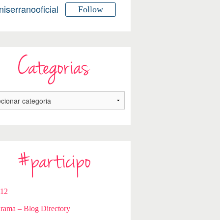
niserranooficial
Follow
Categorias
#participo
112
rama – Blog Directory