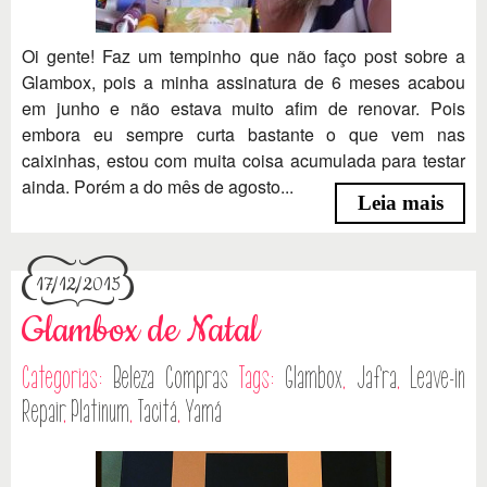
Oi gente! Faz um tempinho que não faço post sobre a
Glambox, pois a minha assinatura de 6 meses acabou
em junho e não estava muito afim de renovar. Pois
embora eu sempre curta bastante o que vem nas
caixinhas, estou com muita coisa acumulada para testar
ainda. Porém a do mês de agosto...
Leia mais
17/12/2015
Glambox de Natal
Categorias:
Beleza
Compras
Tags:
Glambox
,
Jafra
,
Leave-in
Repair
,
Platinum
,
Tacitá
,
Yamá