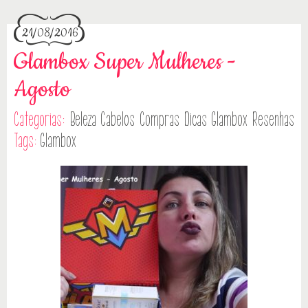
21/08/2016
Glambox Super Mulheres -
Agosto
Categorias:
Beleza
Cabelos
Compras
Dicas
Glambox
Resenhas
Tags:
Glambox