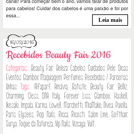
canal! Para começar bem o ano, vamos falar de produtos
para cabelos! Cuidar dos cabelos é uma paixão e foi por
essa...
Leia mais
16/09/2016
Recebidos Beauty Fair 2016
Categorias:
Beauty Fair
Beleza
Cabelos
Cuidados Pele
Dicas
Eventos
Glambox
Maquiagem
Perfumes
Recebidos / Parcerias
Unhas
Tags:
Alfaparf
,
Amávia
,
Batiste
,
Beauty Fair
,
Belliz
,
Charming
,
Cless
,
DNA Italy
,
Forever Liss
,
Glambox
,
Haskell
,
Ikesaki
,
Impala
,
Karina
,
Lowell
,
Marchetti
,
MiaMake
,
Nivea
,
Paiolla
,
Paris Elysees
,
Pop Nails
,
Ricca
,
Ricosti
,
Salon Line
,
Softhair
,
Surya
,
Toque da Natureza
,
Vip Nails
,
Vizcaya
,
Vult