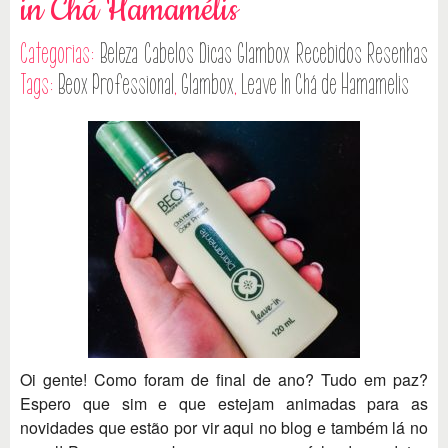
in Chá Hamamélis
Categorias:
Beleza
Cabelos
Dicas
Glambox
Recebidos
Resenhas
Tags:
Beox Professional
,
Glambox
,
Leave In Chá de Hamamelis
Oi gente! Como foram de final de ano? Tudo em paz?
Espero que sim e que estejam animadas para as
novidades que estão por vir aqui no blog e também lá no