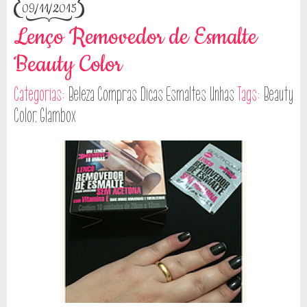
09/11/2015
Lenço Removedor de Esmalte
Beauty Color
Categorias:
Beleza
Compras
Dicas
Esmaltes
Unhas
Tags:
Beauty
Color
,
Glambox