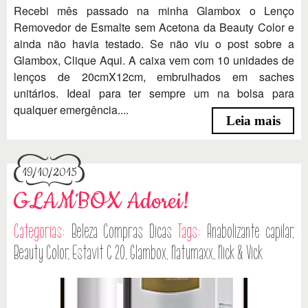
Recebi mês passado na minha Glambox o Lenço
Removedor de Esmalte sem Acetona da Beauty Color e
ainda não havia testado. Se não viu o post sobre a
Glambox, Clique Aqui. A caixa vem com 10 unidades de
lenços de 20cmX12cm, embrulhados em saches
unitários. Ideal para ter sempre um na bolsa para
qualquer emergência....
Leia mais
19/10/2015
GLAMBOX Adorei!
Categorias:
Beleza
Compras
Dicas
Tags:
Anabolizante capilar
,
Beauty Color
,
Estavit C 20
,
Glambox
,
Natumaxx
,
Nick & Vick