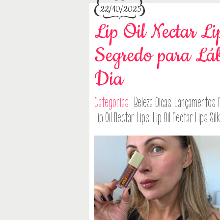
22/10/2025
Lip Oil Nectar L
Segredo para Láb
Dia
Categorias:
Beleza
Dicas
Lançamentos
Lip Oil Nectar Lips
,
Lip Oil Nectar Lips Si