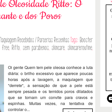
de Oleosidade Ritto: O
hante e dos Poros
Maquiagem
Recebidos / Parcerias
Resenhas
Tags:
Booster
y free
,
Ritto
,
sem parabenos
,
skincare
,
skincareroutine
,
n
Oi gente Quem tem pele oleosa conhece a luta
diária: o brilho excessivo que aparece poucas
m
horas após a lavagem, a maquiagem que
"derrete", a sensação de que a pele está
sempre pesada e os temidos poros dilatados
que se tornam um convite para cravos e
espinhas. Muitas vezes, na tentativa de
controlar o...