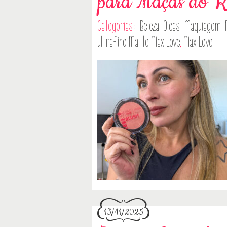
para Maçãs do Ro
Categorias:
Beleza
Dicas
Maquiagem
Ultrafino Matte Max Love
,
Max Love
13/11/2025