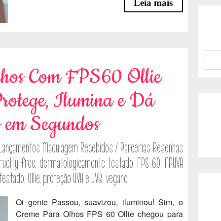
Leia mais
lhos Com FPS60 Ollie
rotege, Ilumina e Dá
s em Segundos
Lançamentos
Maquiagem
Recebidos / Parcerias
Resenhas
ruelty free
,
dermatologicamente testado
,
FPS 60
,
FPUVA
testado
,
Ollie
,
proteção UVA e UVB
,
vegano
Oi gente Passou, suavizou, iluminou! Sim, o
Creme Para Olhos FPS 60 Ollie chegou para