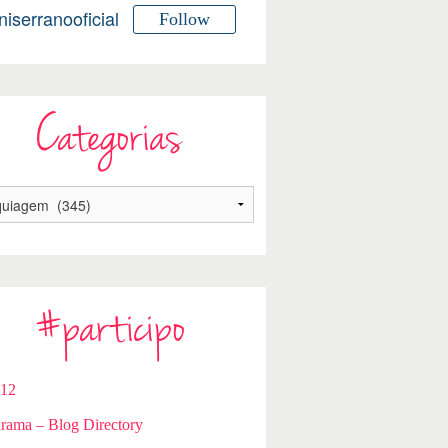
niserranooficial
Follow
Categorias
#participo
112
rama – Blog Directory