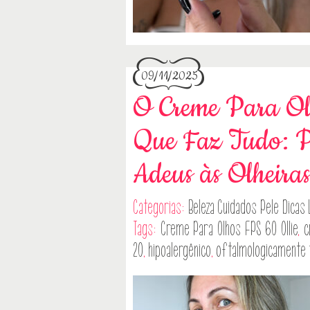
09/11/2025
O Creme Para O
Que Faz Tudo: P
Adeus às Olheira
Categorias:
Beleza
Cuidados Pele
Dicas
Tags:
Creme Para Olhos FPS 60 Ollie
,
c
20
,
hipoalergênico
,
oftalmologicamente 