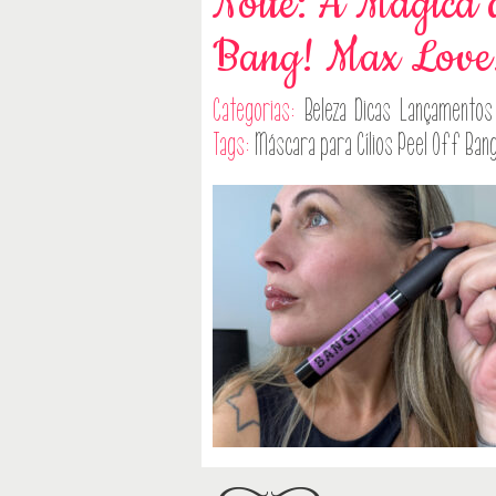
Noite: A Mágica 
Bang! Max Love
Categorias:
Beleza
Dicas
Lançamentos
Tags:
Máscara para Cílios Peel Off Bang