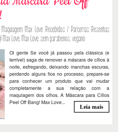
da Máscara Peel Off
!
Maquiagem
Max Love
Recebidos / Parcerias
Resenhas
! Max Love
,
Max Love
,
sem parabenos
,
vegano
Oi gente Se você já passou pela clássica (e
terrível) saga de remover a máscara de cílios à
noite, esfregando, deixando manchas escuras,
perdendo alguns fios no processo, prepare-se
para conhecer um produto que vai mudar
completamente a sua relação com a
maquiagem dos olhos. A Máscara para Cílios
Peel Off Bang! Max Love...
Leia mais