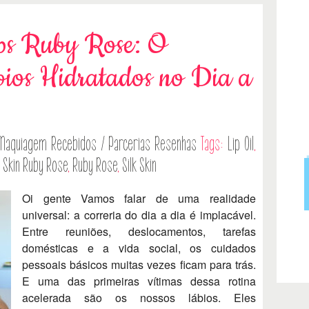
ips Ruby Rose: O
ios Hidratados no Dia a
Maquiagem
Recebidos / Parcerias
Resenhas
Tags:
Lip Oil
,
lk Skin Ruby Rose
,
Ruby Rose
,
Silk Skin
Oi gente Vamos falar de uma realidade
universal: a correria do dia a dia é implacável.
Entre reuniões, deslocamentos, tarefas
domésticas e a vida social, os cuidados
pessoais básicos muitas vezes ficam para trás.
E uma das primeiras vítimas dessa rotina
acelerada são os nossos lábios. Eles