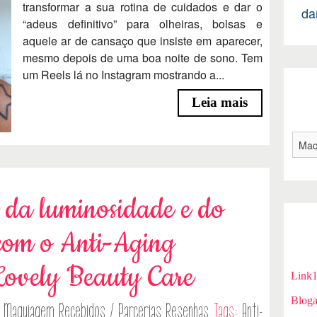
transformar a sua rotina de cuidados e dar o
da
“adeus definitivo” para olheiras, bolsas e
aquele ar de cansaço que insiste em aparecer,
mesmo depois de uma boa noite de sono. Tem
um Reels lá no Instagram mostrando a...
Leia mais
 da luminosidade e do
 com o Anti-Aging
Lovely Beauty Care
Link
Bloga
Maquiagem
Recebidos / Parcerias
Resenhas
Tags:
Anti-