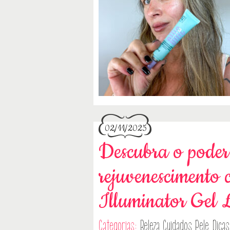
02/11/2025
Descubra o poder
rejuvenescimento
Illuminator Gel 
Categorias:
Beleza
Cuidados Pele
Dicas