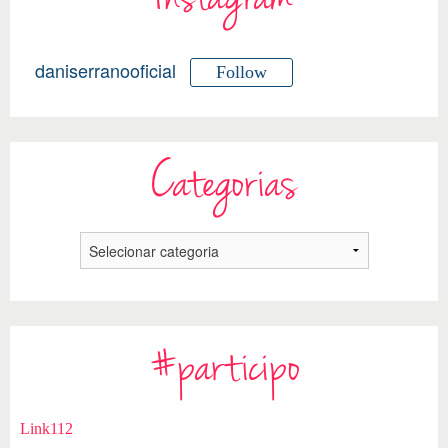
daniserranooficial
Follow
Categorias
#participo
Link112