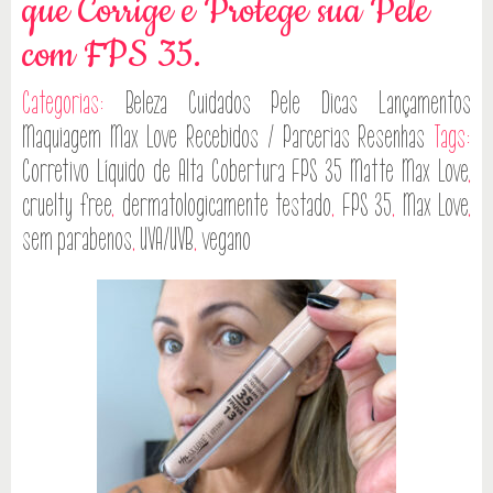
que Corrige e Protege sua Pele
com FPS 35.
Categorias:
Beleza
Cuidados Pele
Dicas
Lançamentos
Maquiagem
Max Love
Recebidos / Parcerias
Resenhas
Tags:
Corretivo Líquido de Alta Cobertura FPS 35 Matte Max Love
,
cruelty free
,
dermatologicamente testado
,
FPS 35
,
Max Love
,
sem parabenos
,
UVA/UVB
,
vegano