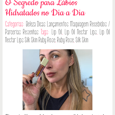
O Segredo para Lábios
Hidratados no Dia a Dia
Categorias:
Beleza
Dicas
Lançamentos
Maquiagem
Recebidos /
Parcerias
Resenhas
Tags:
Lip Oil
,
Lip Oil Nectar Lips
,
Lip Oil
Nectar Lips Silk Skin Ruby Rose
,
Ruby Rose
,
Silk Skin