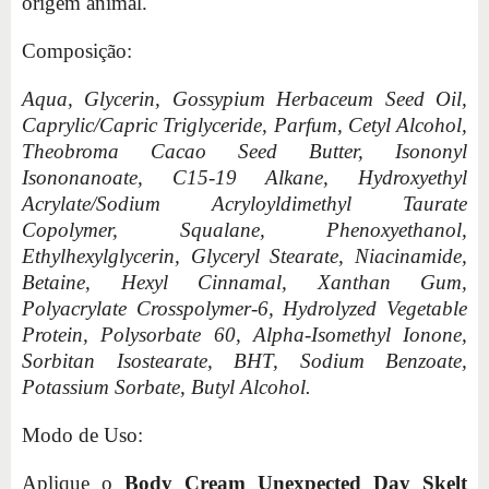
origem animal.
Composição:
Aqua, Glycerin, Gossypium Herbaceum Seed Oil,
Caprylic/Capric Triglyceride, Parfum, Cetyl Alcohol,
Theobroma Cacao Seed Butter, Isononyl
Isononanoate, C15-19 Alkane, Hydroxyethyl
Acrylate/Sodium Acryloyldimethyl Taurate
Copolymer, Squalane, Phenoxyethanol,
Ethylhexylglycerin, Glyceryl Stearate, Niacinamide,
Betaine, Hexyl Cinnamal, Xanthan Gum,
Polyacrylate Crosspolymer-6, Hydrolyzed Vegetable
Protein, Polysorbate 60, Alpha-Isomethyl Ionone,
Sorbitan Isostearate, BHT, Sodium Benzoate,
Potassium Sorbate, Butyl Alcohol.
Modo de Uso:
Aplique o
Body Cream Unexpected Day Skelt