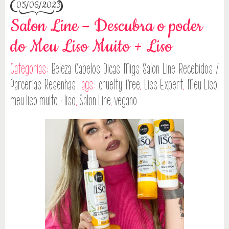
05/06/2023
Salon Line – Descubra o poder
do Meu Liso Muito + Liso
Categorias:
Beleza
Cabelos
Dicas
Migs Salon Line
Recebidos /
Parcerias
Resenhas
Tags:
cruelty free
,
Liss Expert
,
Meu Liso
,
meu liso muito + liso
,
Salon Line
,
vegano