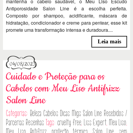
mantenha o cabelo saudável, o Meu Liso Escudo
Antiporosidade Salon Line é a escolha perfeita.
Composto por shampoo, acidificante, máscara de
hidratação, condicionador e creme para pentear, esse kit
promete uma transformação intensa e duradoura....
Leia mais
04/08/2023
Cuidado e Proteção para os
Cabelos com Meu Liso Antifrizz
Salon Line
Categorias:
Beleza
Cabelos
Dicas
Migs Salon Line
Recebidos /
Parcerias
Resenhas
Tags:
cruelty free
,
Liss Expert
,
Meu Liso
,
Meu Liso Antifrizz
,
proteção térmica
,
Salon Line
,
sem