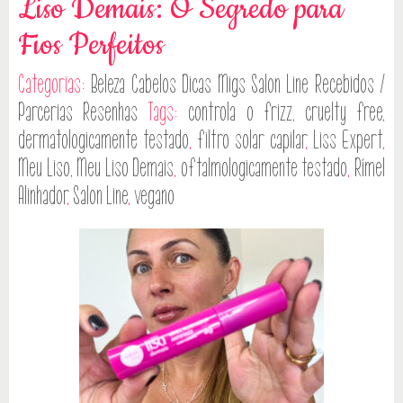
Liso Demais: O Segredo para
Fios Perfeitos
Categorias:
Beleza
Cabelos
Dicas
Migs Salon Line
Recebidos /
Parcerias
Resenhas
Tags:
controla o frizz
,
cruelty free
,
dermatologicamente testado
,
filtro solar capilar
,
Liss Expert
,
Meu Liso
,
Meu Liso Demais
,
oftalmologicamente testado
,
Rímel
Alinhador
,
Salon Line
,
vegano