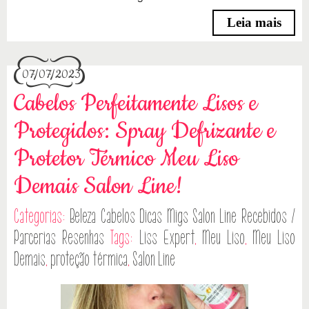
Leia mais
07/07/2023
Cabelos Perfeitamente Lisos e
Protegidos: Spray Defrizante e
Protetor Térmico Meu Liso
Demais Salon Line!
Categorias:
Beleza
Cabelos
Dicas
Migs Salon Line
Recebidos /
Parcerias
Resenhas
Tags:
Liss Expert
,
Meu Liso
,
Meu Liso
Demais
,
proteção térmica
,
Salon Line