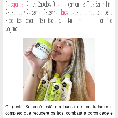
Categorias:
Beleza
Cabelos
Dicas
Lançamentos
Migs Salon Line
Recebidos / Parcerias
Resenhas
Tags:
cabelos porosos
,
cruelty
free
,
Liss Expert
,
Meu Liso Escudo Antiporodidade
,
Salon Line
,
vegano
Oi gente Se você está em busca de um tratamento
completo que recupere os fios, combata a porosidade e