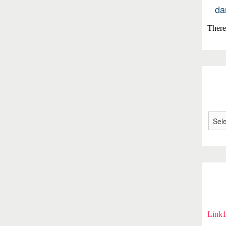
da
There 
Link