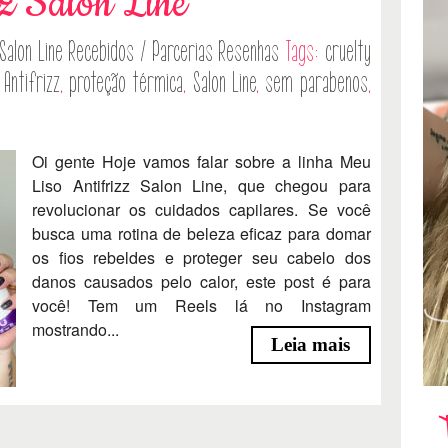
zz Salon Line
Salon Line
Recebidos / Parcerias
Resenhas
Tags:
cruelty
Antifrizz
,
proteção térmica
,
Salon Line
,
sem parabenos
,
Oi gente Hoje vamos falar sobre a linha Meu
Liso Antifrizz Salon Line, que chegou para
revolucionar os cuidados capilares. Se você
busca uma rotina de beleza eficaz para domar
os fios rebeldes e proteger seu cabelo dos
danos causados pelo calor, este post é para
você! Tem um Reels lá no Instagram
mostrando...
Leia mais