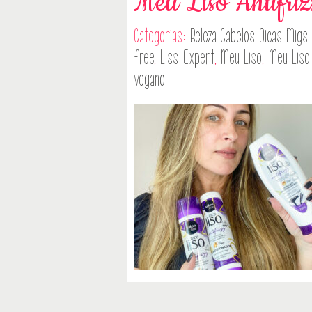
Meu Liso Antifri
Categorias:
Beleza
Cabelos
Dicas
Migs 
free
,
Liss Expert
,
Meu Liso
,
Meu Liso 
vegano