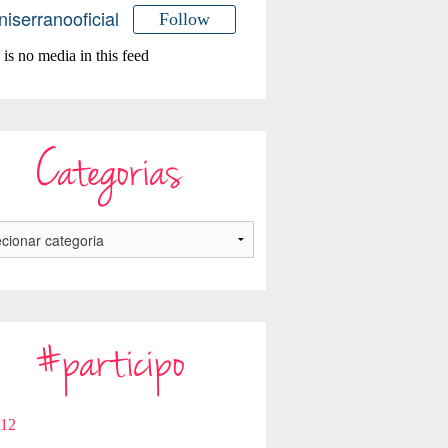
niserranooficial
Follow
is no media in this feed
Categorias
#participo
112