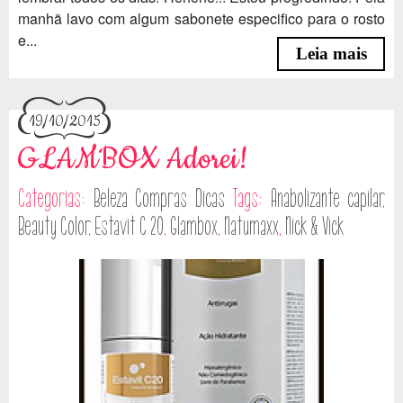
manhã lavo com algum sabonete especifico para o rosto
e...
Leia mais
19/10/2015
GLAMBOX Adorei!
Categorias:
Beleza
Compras
Dicas
Tags:
Anabolizante capilar
,
Beauty Color
,
Estavit C 20
,
Glambox
,
Natumaxx
,
Nick & Vick