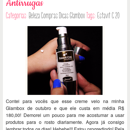
Antirrugas
Categorias:
Beleza
Compras
Dicas
Glambox
Tags:
Estavit C 20
Contei para vocês que esse creme veio na minha
Glambox de outubro e que ele custa em média R$
180,00! Demorei um pouco para me acostumar a usar
produtos para o rosto diariamente. Agora já consigo
lembrar todos os dias! Hehehe!!! Estou progredindo! Pela