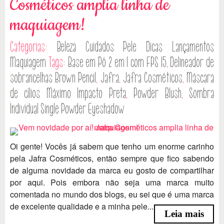
Cosméticos amplia linha de
maquiagem!
Categorias:
Beleza
Cuidados Pele
Dicas
Lançamentos
Maquiagem
Tags:
Base em Pó 2 em 1 com FPS 15
,
Delineador de
sobrancelhas Brown Pencil
,
Jafra
,
Jafra Cosméticos
,
Máscara
de cílios Máximo Impacto Preta
,
Powder Blush
,
Sombra
Individual Single Powder Eyeshadow
Oi gente! Vocês já sabem que tenho um enorme carinho
pela Jafra Cosméticos, então sempre que fico sabendo
de alguma novidade da marca eu gosto de compartilhar
por aqui. Pois embora não seja uma marca muito
comentada no mundo dos blogs, eu sei que é uma marca
de excelente qualidade e a minha pele...
Leia mais