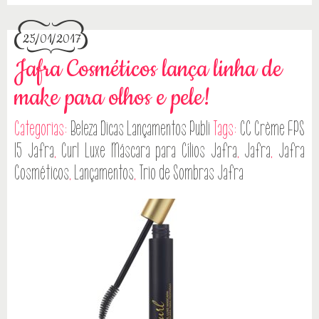
25/01/2017
Jafra Cosméticos lança linha de
make para olhos e pele!
Categorias:
Beleza
Dicas
Lançamentos
Publi
Tags:
CC Crème FPS
15 Jafra
,
Curl Luxe Máscara para Cílios Jafra
,
Jafra
,
Jafra
Cosméticos
,
Lançamentos
,
Trio de Sombras Jafra