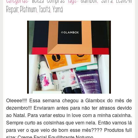
Categorias:
Beleza
Compras
Tags:
Glambox
,
Jafra
,
Leave-in
Repair
,
Platinum
,
Tacitá
,
Yamá
Oieeee!!!! Essa semana chegou a Glambox do mês de
dezembro!!! Enviaram antes para não ter atrasos devido
ao Natal. Para variar estou in love com a minha caixinha.
Sempre curto as coisinhas que vem nela. Então vamos lá
para ver o que veio de bom esse mês???? Produtos full
size: Creme Facial Equilibrante Noturno...