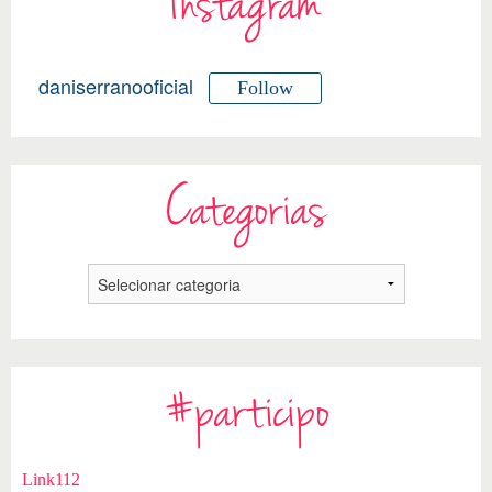
Instagram
daniserranooficial
Follow
Categorias
#participo
Link112