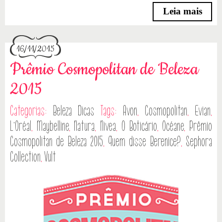
Leia mais
16/11/2015
Prêmio Cosmopolitan de Beleza
2015
Categorias:
Beleza
Dicas
Tags:
Avon
,
Cosmopolitan
,
Evian
,
L'Oréal
,
Maybelline
,
Natura
,
Nivea
,
O Boticário
,
Océane
,
Prêmio
Cosmopolitan de Beleza 2015
,
Quem disse Berenice?
,
Sephora
Collection
,
Vult