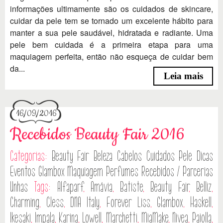
informações ultimamente são os cuidados de skincare,
cuidar da pele tem se tornado um excelente hábito para
manter a sua pele saudável, hidratada e radiante. Uma
pele bem cuidada é a primeira etapa para uma
maquiagem perfeita, então não esqueça de cuidar bem
da...
Leia mais
16/09/2016
Recebidos Beauty Fair 2016
Categorias:
Beauty Fair
Beleza
Cabelos
Cuidados Pele
Dicas
Eventos
Glambox
Maquiagem
Perfumes
Recebidos / Parcerias
Unhas
Tags:
Alfaparf
,
Amávia
,
Batiste
,
Beauty Fair
,
Belliz
,
Charming
,
Cless
,
DNA Italy
,
Forever Liss
,
Glambox
,
Haskell
,
Ikesaki
,
Impala
,
Karina
,
Lowell
,
Marchetti
,
MiaMake
,
Nivea
,
Paiolla
,