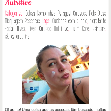
Nutritivo
Categorias:
Beleza
Comprinhas Paraguai
Cuidados Pele
Dicas
Maquiagem
Resenhas
Tags:
Cuidados com a pele
,
hidratante
facial
,
Nivea
,
Nivea Cuidado Nutritivo
,
Nutri Care
,
skincare
,
skincareroutine
Oi gente! Uma coisa que as pessoas têm buscado muitas