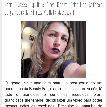
Paris Elysees
,
Pop Nails
,
Ricca
,
Ricosti
,
Salon Line
,
Softhair
,
Surya
,
Toque da Natureza
,
Vip Nails
,
Vizcaya
,
Vult
Oi gente! Na quarta feira saiu um post contando um
pouquinho da Beauty Fair, mas como disse para vocês, lá
tudo é grandioso e como os recebidos foram
grandiosos (hehehehe) decidi fazer um vídeo para poder
mostrar todos os recebidos! Desculpe o tamanho do