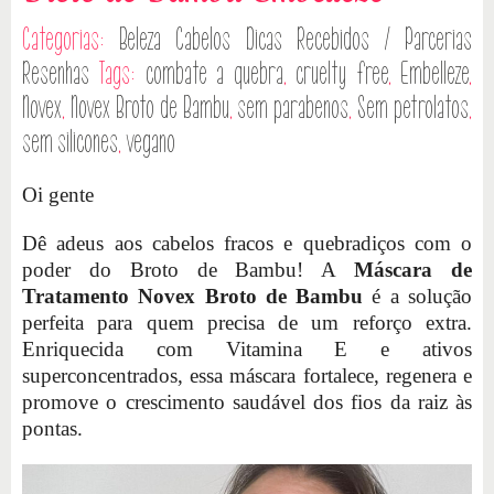
Categorias:
Beleza
Cabelos
Dicas
Recebidos / Parcerias
Resenhas
Tags:
combate a quebra
,
cruelty free
,
Embelleze
,
Novex
,
Novex Broto de Bambu
,
sem parabenos
,
Sem petrolatos
,
sem silicones
,
vegano
Oi gente
Dê adeus aos cabelos fracos e quebradiços com o
poder do Broto de Bambu! A
Máscara de
Tratamento Novex Broto de Bambu
é a solução
perfeita para quem precisa de um reforço extra.
Enriquecida com Vitamina E e ativos
superconcentrados, essa máscara fortalece, regenera e
promove o crescimento saudável dos fios da raiz às
pontas.