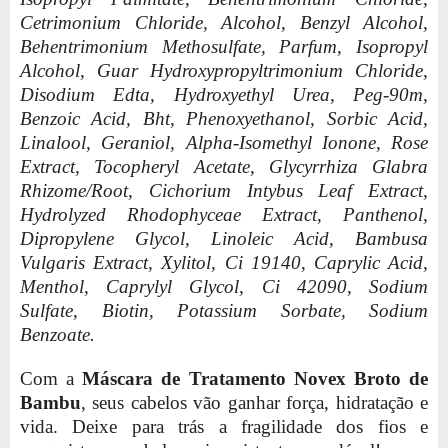
Cetrimonium Chloride, Alcohol, Benzyl Alcohol,
Behentrimonium Methosulfate, Parfum, Isopropyl
Alcohol, Guar Hydroxypropyltrimonium Chloride,
Disodium Edta, Hydroxyethyl Urea, Peg-90m,
Benzoic Acid, Bht, Phenoxyethanol, Sorbic Acid,
Linalool, Geraniol, Alpha-Isomethyl Ionone, Rose
Extract, Tocopheryl Acetate, Glycyrrhiza Glabra
Rhizome/Root, Cichorium Intybus Leaf Extract,
Hydrolyzed Rhodophyceae Extract, Panthenol,
Dipropylene Glycol, Linoleic Acid, Bambusa
Vulgaris Extract, Xylitol, Ci 19140, Caprylic Acid,
Menthol, Caprylyl Glycol, Ci 42090, Sodium
Sulfate, Biotin, Potassium Sorbate, Sodium
Benzoate.
Com a
Máscara de Tratamento Novex Broto de
Bambu
, seus cabelos vão ganhar força, hidratação e
vida. Deixe para trás a fragilidade dos fios e