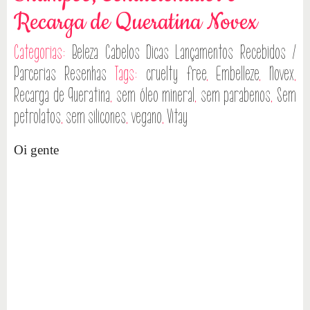
Recarga de Queratina Novex
Categorias:
Beleza
Cabelos
Dicas
Lançamentos
Recebidos /
Parcerias
Resenhas
Tags:
cruelty free
,
Embelleze
,
Novex
,
Recarga de Queratina
,
sem óleo mineral
,
sem parabenos
,
Sem
petrolatos
,
sem silicones
,
vegano
,
Vitay
Oi gente