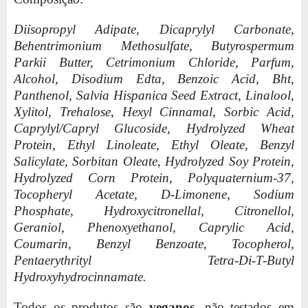
Diisopropyl Adipate, Dicaprylyl Carbonate,
Behentrimonium Methosulfate, Butyrospermum
Parkii Butter, Cetrimonium Chloride, Parfum,
Alcohol, Disodium Edta, Benzoic Acid, Bht,
Panthenol, Salvia Hispanica Seed Extract, Linalool,
Xylitol, Trehalose, Hexyl Cinnamal, Sorbic Acid,
Caprylyl/Capryl Glucoside, Hydrolyzed Wheat
Protein, Ethyl Linoleate, Ethyl Oleate, Benzyl
Salicylate, Sorbitan Oleate, Hydrolyzed Soy Protein,
Hydrolyzed Corn Protein, Polyquaternium-37,
Tocopheryl Acetate, D-Limonene, Sodium
Phosphate, Hydroxycitronellal, Citronellol,
Geraniol, Phenoxyethanol, Caprylic Acid,
Coumarin, Benzyl Benzoate, Tocopherol,
Pentaerythrityl Tetra-Di-T-Butyl
Hydroxyhydrocinnamate.
Todos os produtos são
veganos
, não testados em