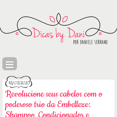
≡
18/07/2023
Revolucione seus cabelos com o
poderoso trio da Embelleze:
Shampoo, Condicionador e