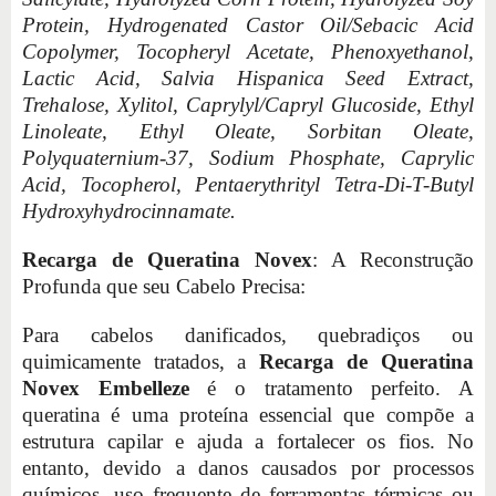
Protein, Hydrogenated Castor Oil/Sebacic Acid
Copolymer, Tocopheryl Acetate, Phenoxyethanol,
Lactic Acid, Salvia Hispanica Seed Extract,
Trehalose, Xylitol, Caprylyl/Capryl Glucoside, Ethyl
Linoleate, Ethyl Oleate, Sorbitan Oleate,
Polyquaternium-37, Sodium Phosphate, Caprylic
Acid, Tocopherol, Pentaerythrityl Tetra-Di-T-Butyl
Hydroxyhydrocinnamate.
Recarga de Queratina Novex
: A Reconstrução
Profunda que seu Cabelo Precisa:
Para cabelos danificados, quebradiços ou
quimicamente tratados, a
Recarga de Queratina
Novex Embelleze
é o tratamento perfeito. A
queratina é uma proteína essencial que compõe a
estrutura capilar e ajuda a fortalecer os fios. No
entanto, devido a danos causados por processos
químicos, uso frequente de ferramentas térmicas ou