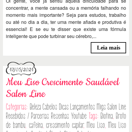
Oi gente, Você já sentiu aquela dificuldade para se
concentrar, a mente cansada ou a memória falhando no
momento mais importante? Seja para estudos, trabalho
ou até no dia a dia, ter uma mente afiada e produtiva é
essencial! E se eu te disser que existe uma fórmula
inteligente que pode turbinar seu cérebro,...
Leia mais
17/05/2021
Meu Liso Crescimento Saudável
Salon Line
Categorias:
Beleza
Cabelos
Dicas
Lançamentos
Migs Salon Line
Recebidos / Parcerias
Resenhas
Youtube
Tags:
Biotina
,
Broto
de bambu
,
cafeína
,
crescimento capilar
,
Meu Liso
,
Meu Liso