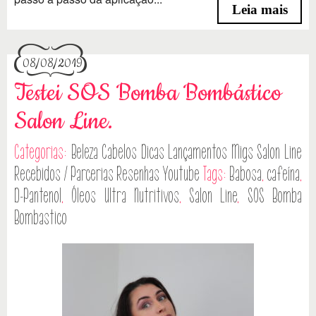
Leia mais
08/08/2019
Testei SOS Bomba Bombástico
Salon Line.
Categorias:
Beleza
Cabelos
Dicas
Lançamentos
Migs Salon Line
Recebidos / Parcerias
Resenhas
Youtube
Tags:
Babosa
,
cafeína
,
D-Pantenol
,
Óleos Ultra Nutritivos
,
Salon Line
,
SOS Bomba
Bombastico