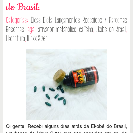
do Brasil.
Categorias:
Dicas
Dieta
Lançamentos
Recebidos / Parcerias
Resenhas
Tags:
ativador metabólico
,
cafeína
,
Ekobé do Brasil
,
Ekonatura
,
Maxx Sizer
Oi gente! Recebi alguns dias atrás da Ekobé do Brasil,