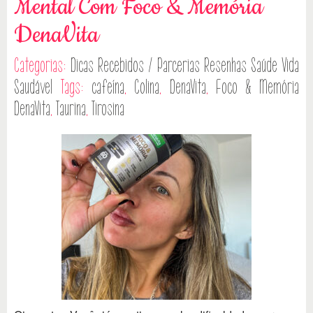
Mental Com Foco & Memória
DenaVita
Categorias:
Dicas
Recebidos / Parcerias
Resenhas
Saúde
Vida
Saudável
Tags:
cafeína
,
Colina
,
DenaVita
,
Foco & Memória
DenaVita
,
Taurina
,
Tirosina