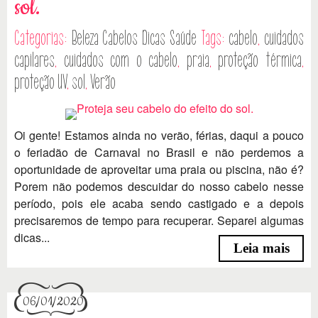
sol.
Categorias:
Beleza
Cabelos
Dicas
Saúde
Tags:
cabelo
,
cuidados
capilares
,
cuidados com o cabelo
,
praia
,
proteção térmica
,
proteção UV
,
sol
,
Verão
Oi gente! Estamos ainda no verão, férias, daqui a pouco
o feriadão de Carnaval no Brasil e não perdemos a
oportunidade de aproveitar uma praia ou piscina, não é?
Porem não podemos descuidar do nosso cabelo nesse
período, pois ele acaba sendo castigado e a depois
precisaremos de tempo para recuperar. Separei algumas
dicas...
Leia mais
06/01/2020