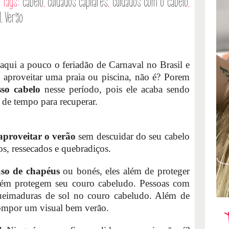
Tags:
cabelo
,
cuidados capilares
,
cuidados com o cabelo
,
l
,
Verão
daqui a pouco o feriadão de Carnaval no Brasil e
aproveitar uma praia ou piscina, não é? Porem
so cabelo
nesse período, pois ele acaba sendo
 de tempo para recuperar.
aproveitar o verão
sem descuidar do seu cabelo
s, ressecados e quebradiços.
uso de chapéus
ou bonés, eles além de proteger
mbém protegem seu couro cabeludo. Pessoas com
queimaduras de sol no couro cabeludo. Além de
ompor um visual bem verão.