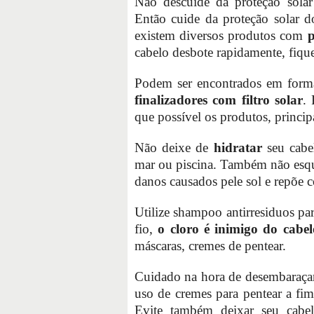
Não descuide da proteção solar
Então cuide da proteção solar 
existem diversos produtos com
cabelo desbote rapidamente, fiqu
Podem ser encontrados em formas
finalizadores com filtro solar
.
que possível os produtos, princip
Não deixe de
hidratar
seu cabe
mar ou piscina. Também não esq
danos causados pele sol e repõe c
Utilize shampoo antirresiduos par
fio,
o cloro é inimigo do cabel
máscaras, cremes de pentear.
Cuidado na hora de desembaraçar 
uso de cremes para pentear a fi
Evite também deixar seu cabel