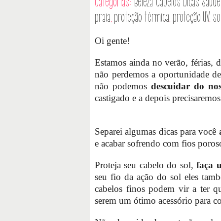
Categorias:
Beleza
Cabelos
Dicas
Saúde
praia
,
proteção térmica
,
proteção UV
,
so
Oi gente!
Estamos ainda no verão, férias, 
não perdemos a oportunidade de 
não podemos
descuidar do nos
castigado e a depois precisaremos
Separei algumas dicas para você
e acabar sofrendo com fios poroso
Proteja seu cabelo do sol,
faça 
seu fio da ação do sol eles ta
cabelos finos podem vir a ter 
serem um ótimo acessório para c