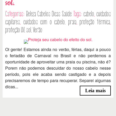
sol.
Categorias:
Beleza
Cabelos
Dicas
Saúde
Tags:
cabelo
,
cuidados
capilares
,
cuidados com o cabelo
,
praia
,
proteção térmica
,
proteção UV
,
sol
,
Verão
Oi gente! Estamos ainda no verão, férias, daqui a pouco
o feriadão de Carnaval no Brasil e não perdemos a
oportunidade de aproveitar uma praia ou piscina, não é?
Porem não podemos descuidar do nosso cabelo nesse
período, pois ele acaba sendo castigado e a depois
precisaremos de tempo para recuperar. Separei algumas
dicas...
Leia mais