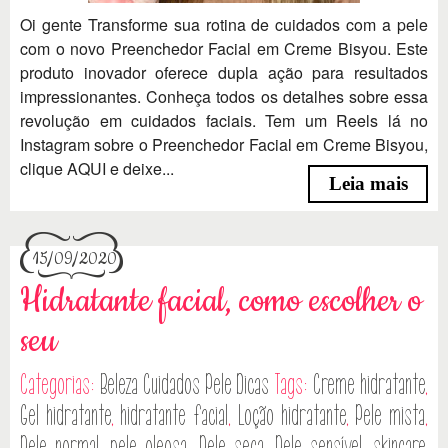
Oi gente Transforme sua rotina de cuidados com a pele
com o novo Preenchedor Facial em Creme Bisyou. Este
produto inovador oferece dupla ação para resultados
impressionantes. Conheça todos os detalhes sobre essa
revolução em cuidados faciais. Tem um Reels lá no
Instagram sobre o Preenchedor Facial em Creme Bisyou,
clique AQUI e deixe...
Leia mais
15/09/2020
Hidratante facial, como escolher o
seu
Categorias:
Beleza
Cuidados Pele
Dicas
Tags:
Creme hidratante
,
Gel hidratante
,
hidratante facial
,
Loção hidratante
,
Pele mista
,
Pele normal
,
pele oleosa
,
Pele seca
,
Pele sensível
,
skincare
,