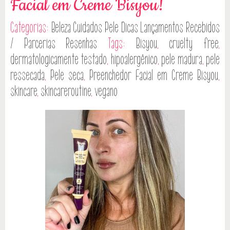
Facial em Creme Bisyou!
Categorias:
Beleza
Cuidados Pele
Dicas
Lançamentos
Recebidos
/ Parcerias
Resenhas
Tags:
Bisyou
,
cruelty free
,
dermatologicamente testado
,
hipoalergênico
,
pele madura
,
pele
ressecada
,
Pele seca
,
Preenchedor Facial em Creme Bisyou
,
skincare
,
skincareroutine
,
vegano