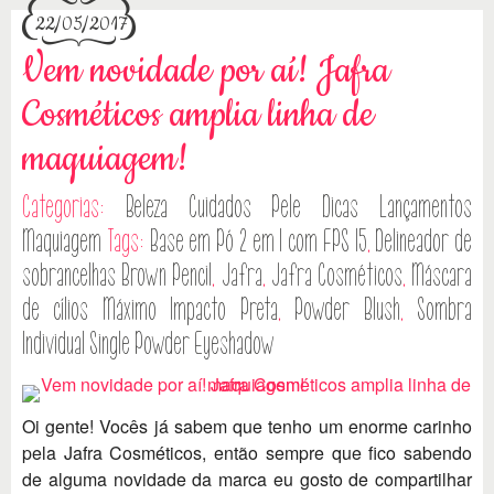
22/05/2017
Vem novidade por aí! Jafra
Cosméticos amplia linha de
maquiagem!
Categorias:
Beleza
Cuidados Pele
Dicas
Lançamentos
Maquiagem
Tags:
Base em Pó 2 em 1 com FPS 15
,
Delineador de
sobrancelhas Brown Pencil
,
Jafra
,
Jafra Cosméticos
,
Máscara
de cílios Máximo Impacto Preta
,
Powder Blush
,
Sombra
Individual Single Powder Eyeshadow
Oi gente! Vocês já sabem que tenho um enorme carinho
pela Jafra Cosméticos, então sempre que fico sabendo
de alguma novidade da marca eu gosto de compartilhar