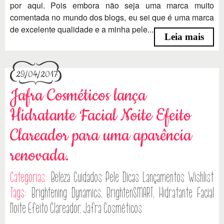
por aqui. Pois embora não seja uma marca muito
comentada no mundo dos blogs, eu sei que é uma marca
de excelente qualidade e a minha pele...
Leia mais
29/04/2017
Jafra Cosméticos lança
Hidratante Facial Noite Efeito
Clareador para uma aparência
renovada.
Categorias:
Beleza
Cuidados Pele
Dicas
Lançamentos
Wishlist
Tags:
Brightening Dynamics
,
BrightenSMART
,
Hidratante Facial
Noite Efeito Clareador
,
Jafra Cosméticos