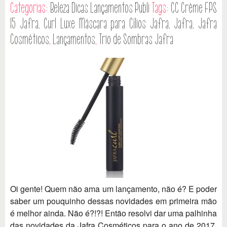
Categorias:
Beleza
Dicas
Lançamentos
Publi
Tags:
CC Crème FPS
15 Jafra
,
Curl Luxe Máscara para Cílios Jafra
,
Jafra
,
Jafra
Cosméticos
,
Lançamentos
,
Trio de Sombras Jafra
Oi gente! Quem não ama um lançamento, não é? E poder
saber um pouquinho dessas novidades em primeira mão
é melhor ainda. Não é?!?! Então resolvi dar uma palhinha
das novidades da Jafra Cosméticos para o ano de 2017.