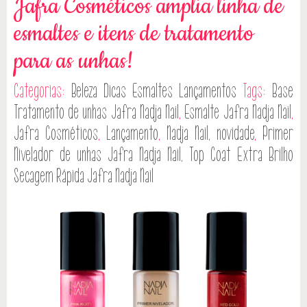
Jafra Cosméticos amplia linha de
esmaltes e itens de tratamento
para as unhas!
Categorias:
Beleza
Dicas
Esmaltes
Lançamentos
Tags:
Base
Tratamento de unhas Jafra Nadja Nail
,
Esmalte Jafra Nadja Nail
,
Jafra Cosméticos
,
Lançamento
,
Nadja Nail
,
novidade
,
Primer
Nivelador de unhas Jafra Nadja Nail
,
Top Coat Extra Brilho
Secagem Rápida Jafra Nadja Nail