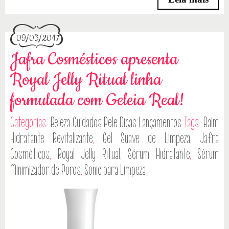
09/03/2017
Jafra Cosmésticos apresenta
Royal Jelly Ritual linha
formulada com Geleia Real!
Categorias:
Beleza
Cuidados Pele
Dicas
Lançamentos
Tags:
Balm
Hidratante Revitalizante
,
Gel Suave de Limpeza
,
Jafra
Cosméticos
,
Royal Jelly Ritual
,
Sérum Hidratante
,
Sérum
Minimizador de Poros
,
Sonic para Limpeza