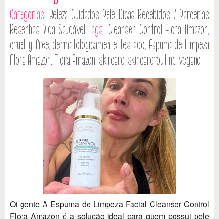
Categorias:
Beleza
Cuidados Pele
Dicas
Recebidos / Parcerias
Resenhas
Vida Saudável
Tags:
Cleanser Control Flora Amazon
,
cruelty free
,
dermatologicamente testado
,
Espuma de Limpeza
Flora Amazon
,
Flora Amazon
,
skincare
,
skincareroutine
,
vegano
Oi gente A Espuma de Limpeza Facial Cleanser Control
Flora Amazon é a solução ideal para quem possui pele