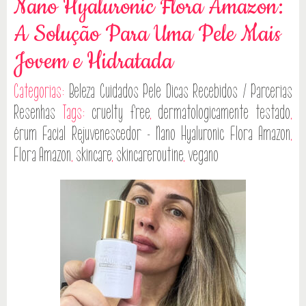
Nano Hyaluronic Flora Amazon:
A Solução Para Uma Pele Mais
Jovem e Hidratada
Categorias:
Beleza
Cuidados Pele
Dicas
Recebidos / Parcerias
Resenhas
Tags:
cruelty free
,
dermatologicamente testado
,
érum Facial Rejuvenescedor - Nano Hyaluronic Flora Amazon
,
Flora Amazon
,
skincare
,
skincareroutine
,
vegano