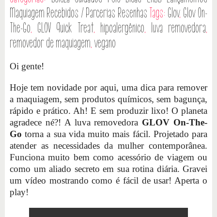
Maquiagem
Recebidos / Parcerias
Resenhas
Tags:
Glov
,
Glov On-
The-Go
,
GLOV Quick Treat
,
hipoalergênico
,
luva removedora
,
removedor de maquiagem
,
vegano
Oi gente!
Hoje tem novidade por aqui, uma dica para remover
a maquiagem, sem produtos químicos, sem bagunça,
rápido e prático. Ah! E sem produzir lixo! O planeta
agradece né?! A luva removedora
GLOV On-The-
Go
torna a sua vida muito mais fácil. Projetado para
atender as necessidades da mulher contemporânea.
Funciona muito bem como acessório de viagem ou
como um aliado secreto em sua rotina diária. Gravei
um vídeo mostrando como é fácil de usar! Aperta o
play!