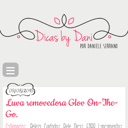
≡
09/08/2019
Luva removedora Glov On-The-
Go.
Categorias:
Beleza
Cuidados Pele
Dicas
ENBB
Lançamentos