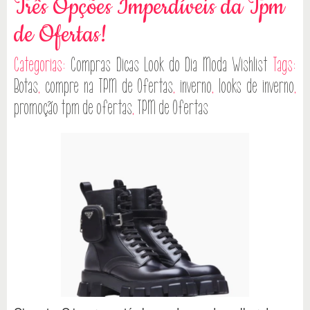
Três Opções Imperdíveis da Tpm
de Ofertas!
Categorias:
Compras
Dicas
Look do Dia
Moda
Wishlist
Tags:
Botas
,
compre na TPM de Ofertas
,
inverno
,
looks de inverno
,
promoção tpm de ofertas
,
TPM de Ofertas