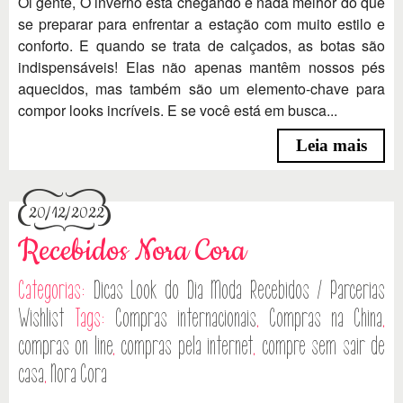
Oi gente, O inverno está chegando e nada melhor do que
se preparar para enfrentar a estação com muito estilo e
conforto. E quando se trata de calçados, as botas são
indispensáveis! Elas não apenas mantêm nossos pés
aquecidos, mas também são um elemento-chave para
compor looks incríveis. E se você está em busca...
Leia mais
20/12/2022
Recebidos Nora Cora
Categorias:
Dicas
Look do Dia
Moda
Recebidos / Parcerias
Wishlist
Tags:
Compras internacionais
,
Compras na China
,
compras on line
,
compras pela internet
,
compre sem sair de
casa
,
Nora Cora