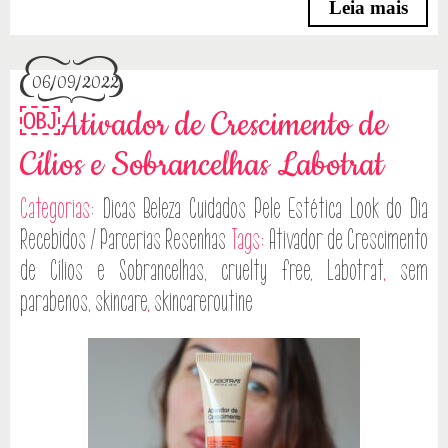
Leia mais
06/09/2022
￼Ativador de Crescimento de
Cílios e Sobrancelhas Labotrat
Categorias:
Dicas
Beleza
Cuidados Pele
Estética
Look do Dia
Recebidos / Parcerias
Resenhas
Tags:
Ativador de Crescimento
de Cílios e Sobrancelhas
,
cruelty free
,
Labotrat
,
sem
parabenos
,
skincare
,
skincareroutine