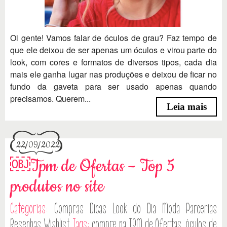
Oi gente! Vamos falar de óculos de grau? Faz tempo de
que ele deixou de ser apenas um óculos e virou parte do
look, com cores e formatos de diversos tipos, cada dia
mais ele ganha lugar nas produções e deixou de ficar no
fundo da gaveta para ser usado apenas quando
precisamos. Querem...
Leia mais
22/09/2022
￼Tpm de Ofertas – Top 5
produtos no site
Categorias:
Compras
Dicas
Look do Dia
Moda
Parcerias
Resenhas
Wishlist
Tags:
compre na TPM de Ofertas
,
óculos de