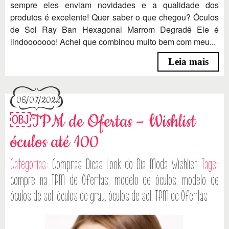
sempre eles enviam novidades e a qualidade dos
produtos é excelente! Quer saber o que chegou? Óculos
de Sol Ray Ban Hexagonal Marrom Degradê Ele é
lindooooooo! Achei que combinou muito bem com meu...
Leia mais
06/07/2022
￼TPM de Ofertas – Wishlist
óculos até 100
Categorias:
Compras
Dicas
Look do Dia
Moda
Wishlist
Tags:
compre na TPM de Ofertas
,
modelo de óculos
,
modelo de
óculos de sol
,
óculos de grau
,
óculos de sol
,
TPM de Ofertas