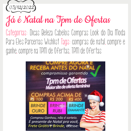
03/12/2022
Já é Natal na Tpm de Ofertas
Categorias:
Dicas
Beleza
Cabelos
Compras
Look do Dia
Moda
Para Eles
Parcerias
Wishlist
Tags:
compras de natal
,
compre e
ganhe
,
compre na TPM de Ofertas
,
TPM de Ofertas