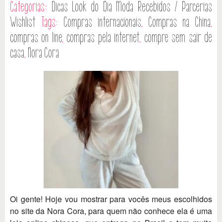
Categorias:
Dicas
Look do Dia
Moda
Recebidos / Parcerias
Wishlist
Tags:
Compras internacionais
,
Compras na China
,
compras on line
,
compras pela internet
,
compre sem sair de
casa
,
Nora Cora
Oi gente! Hoje vou mostrar para vocês meus escolhidos
no site da Nora Cora, para quem não conhece ela é uma