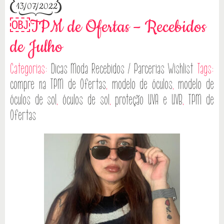
13/07/2022
￼TPM de Ofertas – Recebidos
de Julho
Categorias:
Dicas
Moda
Recebidos / Parcerias
Wishlist
Tags:
compre na TPM de Ofertas
,
modelo de óculos
,
modelo de
óculos de sol
,
óculos de sol
,
proteção UVA e UVB
,
TPM de
Ofertas