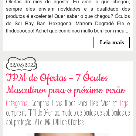
Ofertas do mês de agosto! Eu amei o que chegou,
sempre eles enviam novidades e a qualidade dos
produtos é excelente! Quer saber o que chegou? Óculos
de Sol Ray Ban Hexagonal Marrom Degradê Ele é
lindooooooo! Achei que combinou muito bem com meu...
Leia mais
22/08/2022
TPM de Ofertas – 7 Óculos
Masculinos para o próximo verão
Categorias:
Compras
Dicas
Moda
Para Eles
Wishlist
Tags:
compre na TPM de Ofertas
,
modelo de óculos de sol
,
óculos de
sol
,
proteção UVA e UVB
,
TPM de Ofertas