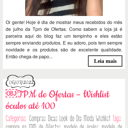
Oi gente! Hoje é dia de mostrar meus recebidos do mês
de julho da Tpm de Ofertas. Como sabem a loja já é
parceira aqui do blog faz um tempinho e eles estão
sempre enviando produtos. E eu adoro, pois tem sempre
novidade e os produtos são de excelente qualidade.
Então chega de papo...
Leia mais
06/07/2022
￼TPM de Ofertas – Wishlist
óculos até 100
Categorias:
Compras
Dicas
Look do Dia
Moda
Wishlist
Tags:
compre na TPM de Ofertas
,
modelo de óculos
,
modelo de