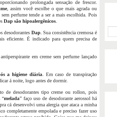
porcionando prolongada sensação de frescor.
ume
, assim você escolhe o que mais agrada ou
a sem perfume tende a ser a mais escolhida. Pois
es
Dap são hipoalergênicos
.
os desodorantes
Dap
. Sua consistência cremosa é
is eficiente. É indicado para quem precisa de
 antiperspirante em creme sem perfume lançado
s a higiene diária
. Em caso de transpiração
car á noite, logo antes de dormir.
o de desodorantes tipo creme ou rollon, pois
 “
melada
” faço uso de desodorante aerossol há
a cá desenvolvi uma alergia que ataca a minha
fico completamente empolada e preciso fazer uso