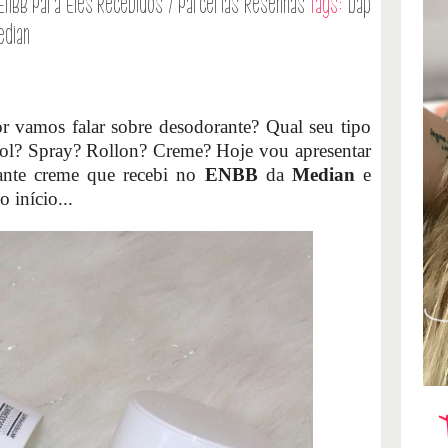
ENBB
Para Eles
Recebidos / Parcerias
Resenhas
Tags:
Dap
dian
 vamos falar sobre desodorante? Qual seu tipo
sol? Spray? Rollon? Creme? Hoje vou apresentar
ante creme que recebi no
ENBB
da
Median
e
 início...