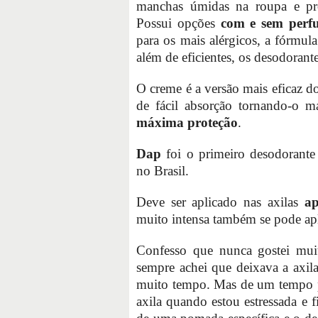
manchas úmidas na roupa e pro
Possui opções
com e sem perf
para os mais alérgicos, a fórmul
além de eficientes, os desodorant
O creme é a versão mais eficaz d
de fácil absorção tornando-o ma
máxima proteção
.
Dap
foi o primeiro desodorante
no Brasil.
Deve ser aplicado nas axilas
apó
muito intensa também se pode apli
Confesso que nunca gostei muit
sempre achei que deixava a axila
muito tempo. Mas de um tempo pr
axila quando estou estressada e 