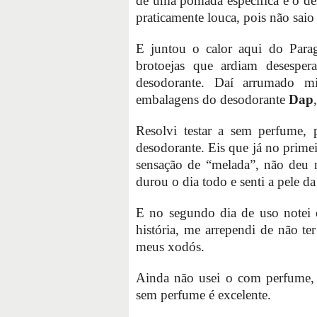
de uma pomada específica e o de
praticamente louca, pois não sai
E juntou o calor aqui do Parag
brotoejas que ardiam desesper
desodorante. Daí arrumado m
embalagens do desodorante
Dap
Resolvi testar a sem perfume, 
desodorante. Eis que já no prime
sensação de “melada”, não deu 
durou o dia todo e senti a pele d
E no segundo dia de uso notei q
história, me arrependi de não te
meus xodós.
Ainda não usei o com perfume,
sem perfume é excelente.