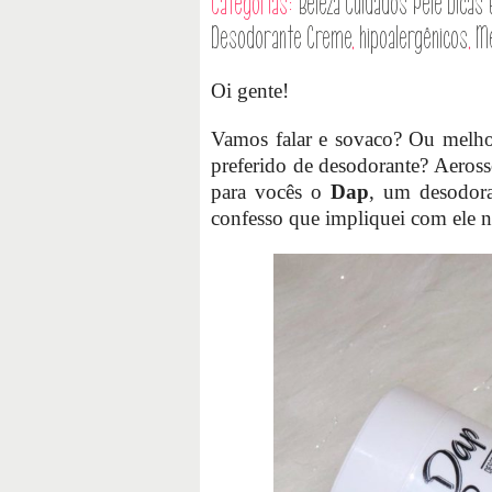
Categorias:
Beleza
Cuidados Pele
Dicas
Desodorante Creme
,
hipoalergênicos
,
Me
Oi gente!
Vamos falar e sovaco? Ou melhor
preferido de desodorante? Aeros
para vocês o
Dap
, um desodor
confesso que impliquei com ele no