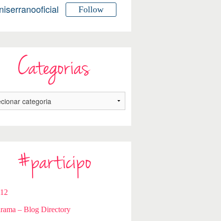
niserranooficial
Follow
Categorias
#participo
112
rama – Blog Directory