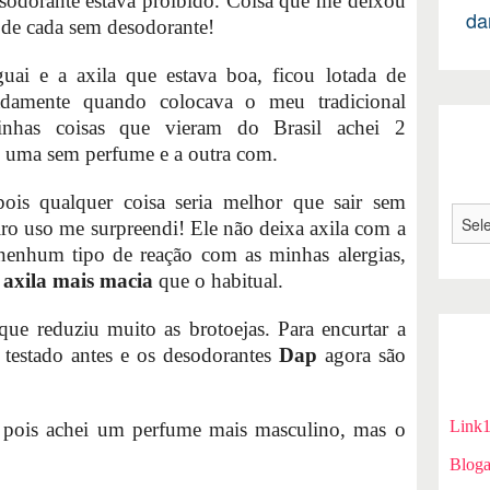
sodorante estava proibido. Coisa que me deixou
da
o de cada sem desodorante!
uai e a axila que estava boa, ficou lotada de
adamente quando colocava o meu tradicional
inhas coisas que vieram do Brasil achei 2
, uma sem perfume e a outra com.
pois qualquer coisa seria melhor que sair sem
iro uso me surpreendi! Ele não deixa axila com a
nenhum tipo de reação com as minhas alergias,
a
axila mais macia
que o habitual.
ue reduziu muito as brotoejas. Para encurtar a
r testado antes e os desodorantes
Dap
agora são
Link
 pois achei um perfume mais masculino, mas o
Bloga