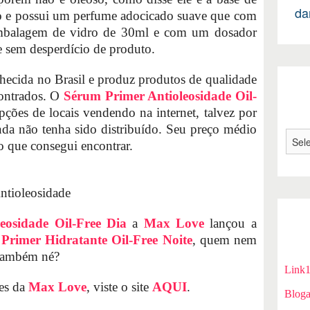
da
ho e possui um perfume adocicado suave que com
balagem de vidro de 30ml e com um dosador
 e sem desperdício de produto.
ecida no Brasil e produz produtos de qualidade
contrados. O
Sérum Primer Antioleosidade Oil-
ções de locais vendendo na internet, talvez por
da não tenha sido distribuído. Seu preço médio
o que consegui encontrar.
ntioleosidade
eosidade Oil-Free Dia
a
Max Love
lançou a
Primer Hidratante Oil-Free Noite
, quem nem
e também né?
Link
des da
Max Love
, viste o site
AQUI
.
Bloga