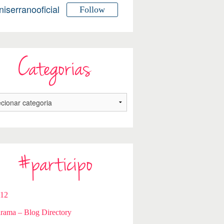
niserranooficial
Follow
Categorias
#participo
112
rama – Blog Directory