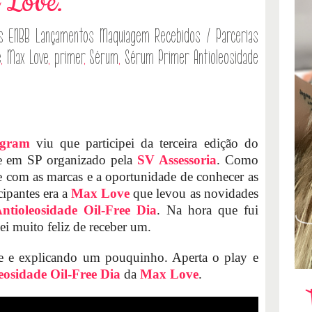
 Love.
s
ENBB
Lançamentos
Maquiagem
Recebidos / Parcerias
e
,
Max Love
,
primer
,
Sérum
,
Sérum Primer Antioleosidade
agram
viu que participei da terceira edição do
te em SP organizado pela
SV Assessoria
. Como
e com as marcas e a oportunidade de conhecer as
ipantes era a
Max Love
que levou as novidades
tioleosidade Oil-Free Dia
. Na hora que fui
uei muito feliz de receber um.
e e explicando um pouquinho. Aperta o play e
osidade Oil-Free Dia
da
Max Love
.