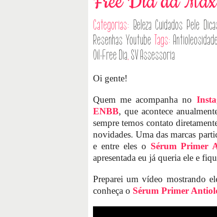
Free Dia da Max
Categorias:
Beleza
Cuidados Pele
Dica
Resenhas
Youtube
Tags:
Antioleosidad
Oil-Free Dia
,
SV Assessoria
Oi gente!
Quem me acompanha no
Inst
ENBB
, que acontece anualmen
sempre temos contato diretament
novidades. Uma das marcas partic
e entre eles o
Sérum Primer An
apresentada eu já queria ele e fiq
Preparei um vídeo mostrando el
conheça o
Sérum Primer Antiole