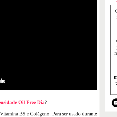
n
m
osidade Oil-Free Dia
?
Vitamina B5 e Colágeno. Para ser usado durante