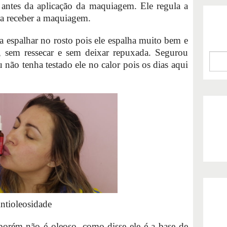
e antes da aplicação da maquiagem. Ele regula a
ara receber a maquiagem.
 espalhar no rosto pois ele espalha muito bem e
, sem ressecar e sem deixar repuxada. Segurou
 não tenha testado ele no calor pois os dias aqui
ntioleosidade
orém não é oleoso, como disse ele é a base de