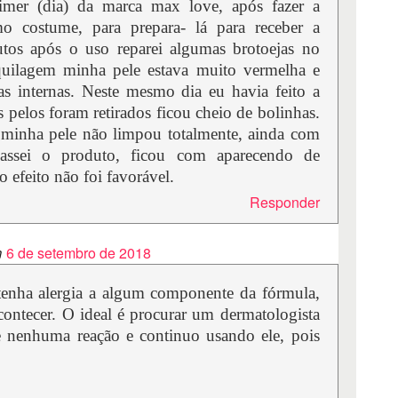
imer (dia) da marca max love, após fazer a
o costume, para prepara- lá para receber a
os após o uso reparei algumas brotoejas no
quilagem minha pele estava muito vermelha e
has internas. Neste mesmo dia eu havia feito a
 pelos foram retirados ficou cheio de bolinhas.
e minha pele não limpou totalmente, ainda com
assei o produto, ficou com aparecendo de
o efeito não foi favorável.
Responder
m
6 de setembro de 2018
tenha alergia a algum componente da fórmula,
contecer. O ideal é procurar um dermatologista
ve nenhuma reação e continuo usando ele, pois