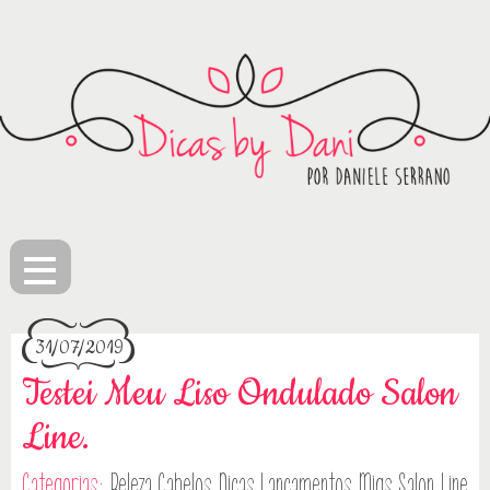
≡
31/07/2019
Testei Meu Liso Ondulado Salon
Line.
Categorias:
Beleza
Cabelos
Dicas
Lançamentos
Migs Salon Line