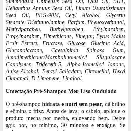
Simmondsia Chinensis Seed Oil, Olus Oil, BHT,
Helianthus Annuus Seed Oil, Linum Usutatissimum
Seed Oil, PEG-90M, Cetyl Alcohol, Glycerin
Stearate, Triethanolamine, Parfum, Phenoxyethanol,
Methylparaben, Buthylparaben, Ethylparaben,
Propylparaben, Dimethicone, Vinegar, Pyrus Malus
Fruit Extract, Fructose, Glucose, Glucinic Acid,
Gluconolactone, Caesalpinia Spinosa Gum,
Amodimethicone/Morpholinomethyl Silsquioxane
Copolymer, Trideceth-5, Alpha-Isomethyl Ionone,
Anise Alcohol, Benzyl Salicylate, Citronellol, Hexyl
Cinnamal, D-Limonene, Linalool.
Umectação Pré-Shampoo Meu Liso Ondulado
O pré-shampoo
hidrata e nutri sem pesar
, dá brilho
e elimina o frizz. Antes de lavar o cabelo, aplique o
produto mecha por mecha, enluvando bem. Deixe
agir. por, no mínimo, 30 minutos e enxágue. Se