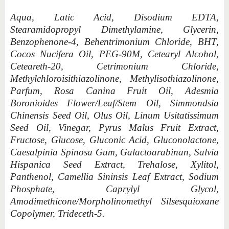
Aqua, Latic Acid, Disodium EDTA,
Stearamidopropyl Dimethylamine, Glycerin,
Benzophenone-4, Behentrimonium Chloride, BHT,
Cocos Nucifera Oil, PEG-90M, Cetearyl Alcohol,
Ceteareth-20, Cetrimonium Chloride,
Methylchloroisithiazolinone, Methylisothiazolinone,
Parfum, Rosa Canina Fruit Oil, Adesmia
Boronioides Flower/Leaf/Stem Oil, Simmondsia
Chinensis Seed Oil, Olus Oil, Linum Usitatissimum
Seed Oil, Vinegar, Pyrus Malus Fruit Extract,
Fructose, Glucose, Gluconic Acid, Gluconolactone,
Caesalpinia Spinosa Gum, Galactoarabinan, Salvia
Hispanica Seed Extract, Trehalose, Xylitol,
Panthenol, Camellia Sininsis Leaf Extract, Sodium
Phosphate, Caprylyl Glycol,
Amodimethicone/Morpholinomethyl Silsesquioxane
Copolymer, Trideceth-5.