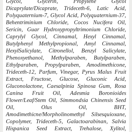
Glycol, Glycerin, Propylene Glycol
Dicaprylate/Dicaprate, Trideceth-6, Latic Acid,
Polyquaternium-7, Glycol Acid, Polyquaternium-37,
Behentriminium Chloride, Cocos Nucifera Oil,
Sericin, Guar Hydroxypropyltrimonium Chloride,
Caprylyl Glycol, Cinnamal, Hexyl Cinnamal,
Butylphenyl Methylpropional, Amyl Cinnamal,
HexylSalicylate, Citronellol, Benzyl Salicylate,
Phenoxyethanol, Methylparaben, Butylparaben,
Ethylparaben, Propylparaben, Amodimethicone,
Trideceth-12, Parfum, Vinegar, Pyrus Malus Fruit
Extract, Fructose, Glucose, Gluconic Acid,
Gluconolactone, Caesalpinia Spinosa Gum, Rosa
Canina Fruit Oil, Adesmia Boronioides
Flower/Leaf/Stem Oil, Simmondsia Chinensis Seed
Oil, Olus Oil, BHT,
Amodimethicne/Morpholinomethyl Silsesquioxane,
Copolymer, Trideceth-5, Galactoarabinan, Salvia
Hispanica Seed Extract, Trehalose, Xylitol,