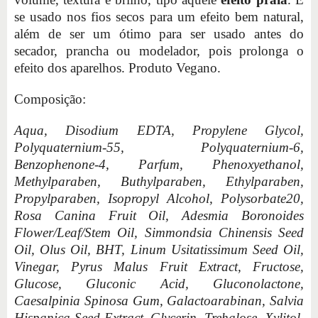
se usado nos fios secos para um efeito bem natural,
além de ser um ótimo para ser usado antes do
secador, prancha ou modelador, pois prolonga o
efeito dos aparelhos. Produto Vegano.
Composição:
Aqua, Disodium EDTA, Propylene Glycol,
Polyquaternium-55, Polyquaternium-6,
Benzophenone-4, Parfum, Phenoxyethanol,
Methylparaben, Buthylparaben, Ethylparaben,
Propylparaben, Isopropyl Alcohol, Polysorbate20,
Rosa Canina Fruit Oil, Adesmia Boronoides
Flower/Leaf/Stem Oil, Simmondsia Chinensis Seed
Oil, Olus Oil, BHT, Linum Usitatissimum Seed Oil,
Vinegar, Pyrus Malus Fruit Extract, Fructose,
Glucose, Gluconic Acid, Gluconolactone,
Caesalpinia Spinosa Gum, Galactoarabinan, Salvia
Hispanica Seed Extract, Glycerin, Trehalose, Xylitol,