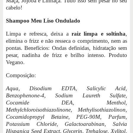
Maçã, Jojoba e Linhaça. Tudo isso sem pesar no seu
cabelo!
Shampoo Meu Liso Ondulado
Limpa e refresca, deixa a
raiz limpa e soltinha
,
elimina o frizz e não resseca o comprimento, nem as
pontas. Benefícios: Ondas definidas, hidratação sem
pesar, nadinha de frizz e brilho intenso. Produto
Vegano.
Composição:
Aqua, Disodium EDTA, Salicylic Acid,
Benzophenone-4, Sodium Laureth Sulfate,
Cocamide DEA, Menthol,
Methylchloroisothiazolinone, Methylisothiazolinon,
Cocamidopropyl Betaine, PEG-90M, Parfum,
Potassium Chloride, Galactoarabinan, Salvia
Hispanica Seed Extract, Glycerin, Trehalose, Xylitol,