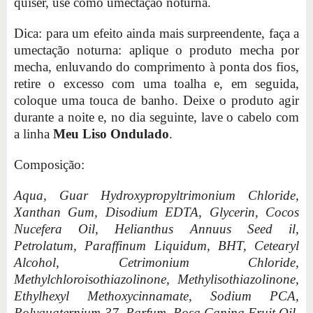
quiser, use como umectação noturna.
Dica: para um efeito ainda mais surpreendente, faça a
umectação noturna: aplique o produto mecha por
mecha, enluvando do comprimento à ponta dos fios,
retire o excesso com uma toalha e, em seguida,
coloque uma touca de banho. Deixe o produto agir
durante a noite e, no dia seguinte, lave o cabelo com
a linha
Meu Liso Ondulado
.
Composição:
Aqua, Guar Hydroxypropyltrimonium Chloride,
Xanthan Gum, Disodium EDTA, Glycerin, Cocos
Nucefera Oil, Helianthus Annuus Seed il,
Petrolatum, Paraffinum Liquidum, BHT, Cetearyl
Alcohol, Cetrimonium Chloride,
Methylchloroisothiazolinone, Methylisothiazolinone,
Ethylhexyl Methoxycinnamate, Sodium PCA,
Polyquaternium-37, Parfum, Rosa Canina Fruit Oil,