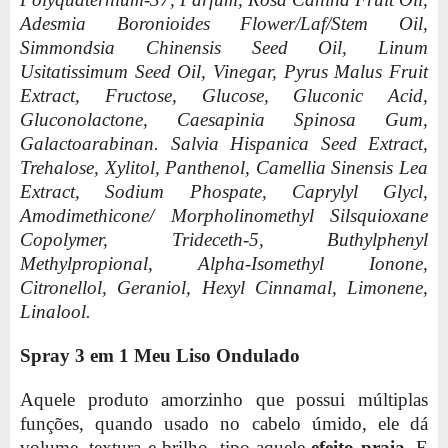
Adesmia Boronioides Flower/Laf/Stem Oil,
Simmondsia Chinensis Seed Oil, Linum
Usitatissimum Seed Oil, Vinegar, Pyrus Malus Fruit
Extract, Fructose, Glucose, Gluconic Acid,
Gluconolactone, Caesapinia Spinosa Gum,
Galactoarabinan. Salvia Hispanica Seed Extract,
Trehalose, Xylitol, Panthenol, Camellia Sinensis Lea
Extract, Sodium Phospate, Caprylyl Glycl,
Amodimethicone/ Morpholinomethyl Silsquioxane
Copolymer, Trideceth-5, Buthylphenyl
Methylpropional, Alpha-Isomethyl Ionone,
Citronellol, Geraniol, Hexyl Cinnamal, Limonene,
Linalool.
Spray 3 em 1 Meu Liso Ondulado
Aquele produto amorzinho que possui múltiplas
funções, quando usado no cabelo úmido, ele dá
volume, textura e brilho, tipo aquele
efeito praia
. E