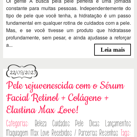
Oi gente A busca pela pele perfeita é uma jornada
constante para muitas pessoas. Independentemente do
tipo de pele que você tenha, a hidratação é um passo
fundamental em qualquer rotina de cuidados com a pele.
Mas, e se você tivesse um produto que hidratasse
profundamente, sem pesar, e ainda ajudasse a reforçar
a...
Leia mais
22/09/2023
Pele rejuvenescida com o Sérum
Facial Retinol + Colágeno +
Elastina Max Love!
Categorias:
Beleza
Cuidados Pele
Dicas
Lançamentos
Maquiagem
Max Love
Recebidos / Parcerias
Resenhas
Tags: