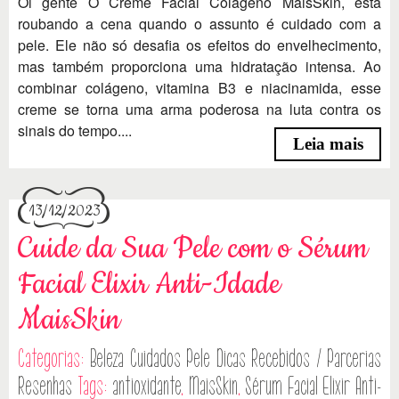
Oi gente O Creme Facial Colágeno MaisSkin, está
roubando a cena quando o assunto é cuidado com a
pele. Ele não só desafia os efeitos do envelhecimento,
mas também proporciona uma hidratação intensa. Ao
combinar colágeno, vitamina B3 e niacinamida, esse
creme se torna uma arma poderosa na luta contra os
sinais do tempo....
Leia mais
13/12/2023
Cuide da Sua Pele com o Sérum
Facial Elixir Anti-Idade
MaisSkin
Categorias:
Beleza
Cuidados Pele
Dicas
Recebidos / Parcerias
Resenhas
Tags:
antioxidante
,
MaisSkin
,
Sérum Facial Elixir Anti-