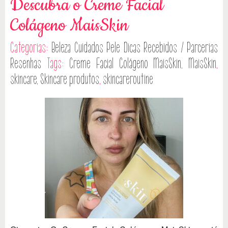
Descubra o Creme Facial
Colágeno MaisSkin
Categorias:
Beleza
Cuidados Pele
Dicas
Recebidos / Parcerias
Resenhas
Tags:
Creme Facial Colágeno MaisSkin
,
MaisSkin
,
skincare
,
Skincare produtos
,
skincareroutine