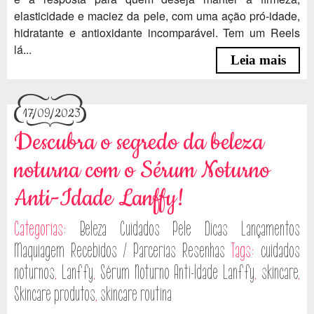
elasticidade e maciez da pele, com uma ação pró-idade,
hidratante e antioxidante incomparável. Tem um Reels
lá...
Leia mais
17/09/2023
Descubra o segredo da beleza
noturna com o Sérum Noturno
Anti-Idade Lanffy!
Categorias:
Beleza
Cuidados Pele
Dicas
Lançamentos
Maquiagem
Recebidos / Parcerias
Resenhas
Tags:
cuidados
noturnos
,
Lanffy
,
Sérum Noturno Anti-Idade Lanffy
,
skincare
,
Skincare produtos
,
skincare routina