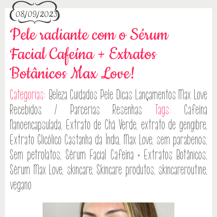
08/09/2023
Pele radiante com o Sérum
Facial Cafeína + Extratos
Botânicos Max Love!
Categorias:
Beleza
Cuidados Pele
Dicas
Lançamentos
Max Love
Recebidos / Parcerias
Resenhas
Tags:
Cafeína
Nanoencapsulada
,
Extrato de Chá Verde
,
extrato de gengibre
,
Extrato Glicólico Castanha da Índia
,
Max Love
,
sem parabenos
,
Sem petrolatos
,
Sérum Facial Cafeína + Extratos Botânicos
,
Sérum Max Love
,
skincare
,
Skincare produtos
,
skincareroutine
,
vegano