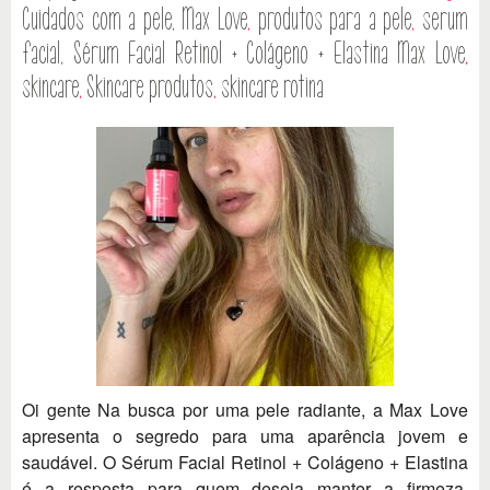
Cuidados com a pele
,
Max Love
,
produtos para a pele
,
serum
facial
,
Sérum Facial Retinol + Colágeno + Elastina Max Love
,
skincare
,
Skincare produtos
,
skincare rotina
Oi gente Na busca por uma pele radiante, a Max Love
apresenta o segredo para uma aparência jovem e
saudável. O Sérum Facial Retinol + Colágeno + Elastina
é a resposta para quem deseja manter a firmeza,