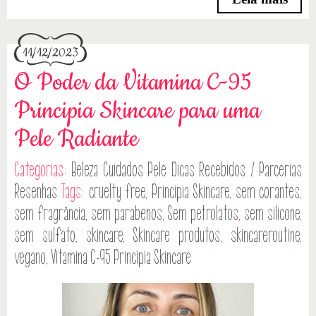
11/12/2023
O Poder da Vitamina C-95
Principia Skincare para uma
Pele Radiante
Categorias:
Beleza
Cuidados Pele
Dicas
Recebidos / Parcerias
Resenhas
Tags:
cruelty free
,
Principia Skincare
,
sem corantes
,
sem fragrância
,
sem parabenos
,
Sem petrolatos
,
sem silicone
,
sem sulfato
,
skincare
,
Skincare produtos
,
skincareroutine
,
vegano
,
Vitamina C-95 Principia Skincare