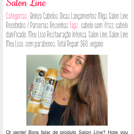
Salon Line
Categorias:
Beleza
Cabelos
Dicas
Lançamentos
Migs Salon Line
Recebidos / Parcerias
Resenhas
Tags:
cabelo com frizz
,
cabelo
danificado
,
Meu Liso Restauração Intensa
,
Salon Line
,
Salon Line
Meu Liso
,
sem parabenos
,
Total Repair 360
,
vegano
Oi gente! Bora falar de produto Salon Line? Hoje vou