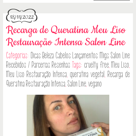
18/11/2022
Recarga de Queratina Meu Liso
Restauração Intensa Salon Line
Categorias:
Dicas
Beleza
Cabelos
Lançamentos
Migs Salon Line
Recebidos / Parcerias
Resenhas
Tags:
cruelty free
,
Meu Liso
,
Meu Liso Restauração Intensa
,
queratina vegetal
,
Recarga de
Queratina Restauração Intensa
,
Salon Line
,
vegano