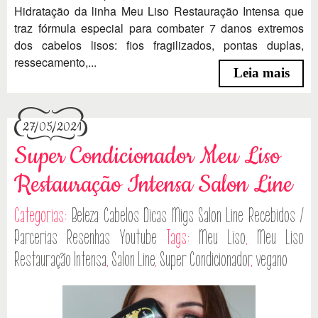
Hidratação da linha Meu Liso Restauração Intensa que
traz fórmula especial para combater 7 danos extremos
dos cabelos lisos: fios fragilizados, pontas duplas,
ressecamento,...
Leia mais
27/05/2021
Super Condicionador Meu Liso
Restauração Intensa Salon Line
Categorias:
Beleza
Cabelos
Dicas
Migs Salon Line
Recebidos /
Parcerias
Resenhas
Youtube
Tags:
Meu Liso
,
Meu Liso
Restauração Intensa
,
Salon Line
,
Super Condicionador
,
vegano