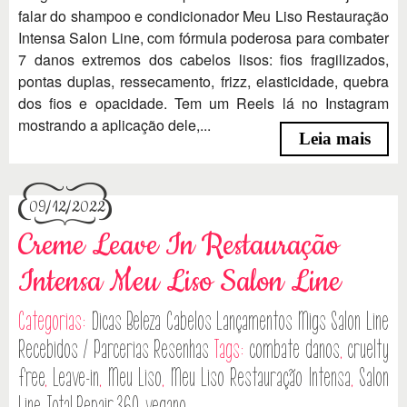
falar do shampoo e condicionador Meu Liso Restauração
Intensa Salon Line, com fórmula poderosa para combater
7 danos extremos dos cabelos lisos: fios fragilizados,
pontas duplas, ressecamento, frizz, elasticidade, quebra
dos fios e opacidade. Tem um Reels lá no Instagram
mostrando a aplicação dele,...
Leia mais
09/12/2022
Creme Leave In Restauração
Intensa Meu Liso Salon Line
Categorias:
Dicas
Beleza
Cabelos
Lançamentos
Migs Salon Line
Recebidos / Parcerias
Resenhas
Tags:
combate danos
,
cruelty
free
,
Leave-in
,
Meu Liso
,
Meu Liso Restauração Intensa
,
Salon
Line
,
Total Repair 360
,
vegano