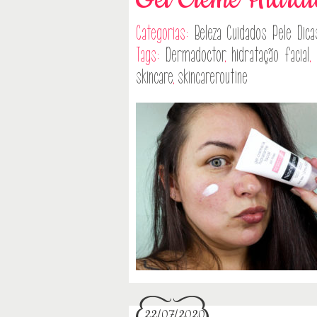
Categorias:
Beleza
Cuidados Pele
Dica
Tags:
Dermadoctor
,
hidratação facial
,
skincare
,
skincareroutine
22/07/2020