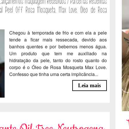
Lançamentos
Maquiagem
Recebidos / Parcerias
Resenhas
ial Peel Off Rosa Mosqueta
,
Max Love
,
Óleo de Rosa
Chegou à temporada de frio e com ela a pele
tende a ficar mais ressecada, devido aos
banhos quentes e por bebemos menos água.
Um produto que tem me auxiliado na
hidratação da pele, tanto do rosto quanto do
corpo é o Óleo de Rosa Mosqueta Max Love.
Confesso que tinha uma certa implicância...
Leia mais
ante Oil Free Neutrogena