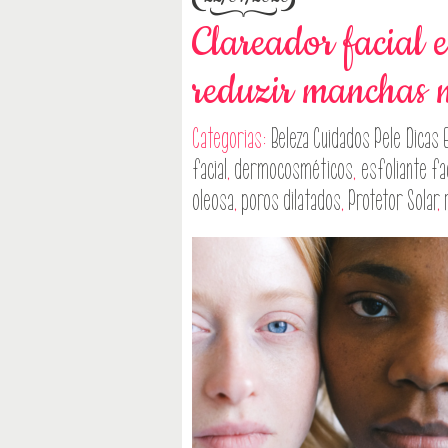
Clareador facial 
reduzir manchas n
Categorias:
Beleza
Cuidados Pele
Dicas
facial
,
dermocosméticos
,
esfoliante fac
oleosa
,
poros dilatados
,
Protetor Solar
,