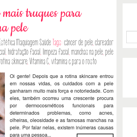
e mais truques para
a pele
Estética
Maquiagem
Saúde
Tags:
câncer de pele
,
clareador
ial
,
hidratação facial
,
limpeza facial
,
manchas na pele
,
pele
rotina skincare
,
Vitamina C
,
vitamina c para o rosto
Oi gente! Depois que a rotina skincare entrou
em nossas vidas, os cuidados com a pele
ganharam muito mais força e notoriedade. Com
eles, também ocorreu uma crescente procura
por dermocosméticos funcionais para
determinados problemas, como acnes,
olheiras, oleosidade e as famosas manchas na
pele. Por falar nelas, existem inúmeras causas
para uma pessoa...