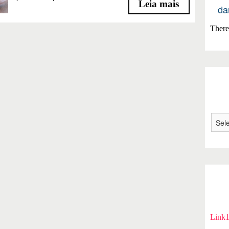
Leia mais
da
There 
Link