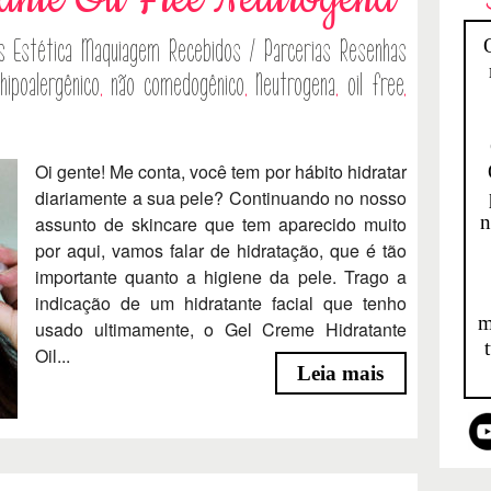
s
Estética
Maquiagem
Recebidos / Parcerias
Resenhas
hipoalergênico
,
não comedogênico
,
Neutrogena
,
oil free
,
Oi gente! Me conta, você tem por hábito hidratar
diariamente a sua pele? Continuando no nosso
n
assunto de skincare que tem aparecido muito
por aqui, vamos falar de hidratação, que é tão
importante quanto a higiene da pele. Trago a
indicação de um hidratante facial que tenho
m
usado ultimamente, o Gel Creme Hidratante
Oil...
Leia mais