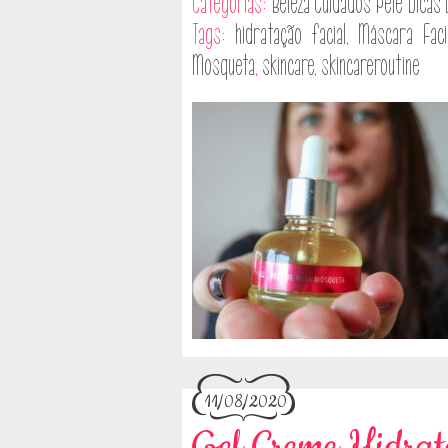
Categorias:
Beleza
Cuidados Pele
Dicas
Tags:
hidratação facial
,
Máscara Fac
Mosqueta
,
skincare
,
skincareroutine
11/08/2020
Gel Creme Hidrat