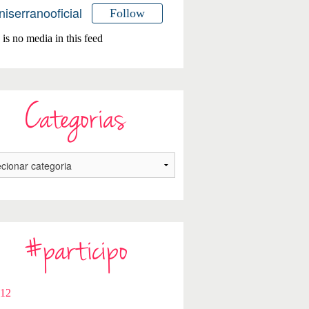
niserranooficial
Follow
is no media in this feed
Categorias
#participo
112