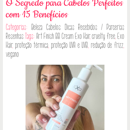
O Segredo para Cabelos Perfeitos
com 15 Benefícios
Categorias:
Beleza
Cabelos
Dicas
Recebidos / Parcerias
Resenhas
Tags:
Art Finish BB Cream Exo Hair
,
cruelty free
,
Exo
Hair
,
proteção térmica
,
proteção UVA e UVB
,
redução de frizz
,
vegano