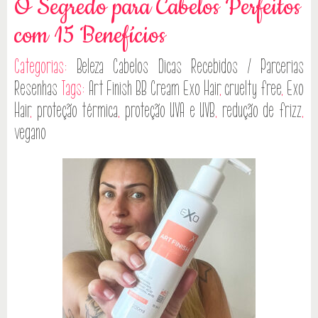
O Segredo para Cabelos Perfeitos
com 15 Benefícios
Categorias:
Beleza
Cabelos
Dicas
Recebidos / Parcerias
Resenhas
Tags:
Art Finish BB Cream Exo Hair
,
cruelty free
,
Exo
Hair
,
proteção térmica
,
proteção UVA e UVB
,
redução de frizz
,
vegano